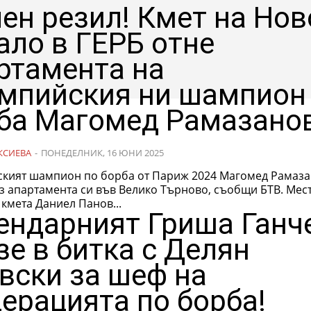
ен резил! Кмет на Нов
ало в ГЕРБ отне
ртамента на
мпийския ни шампион
ба Магомед Рамазано
КСИЕВА
-
ПОНЕДЕЛНИК, 16 ЮНИ 2025
кият шампион по борба от Париж 2024 Магомед Рамаз
з апартамента си във Велико Търново, съобщи БТВ. Мес
кмета Даниел Панов...
ендарният Гриша Ганч
зе в битка с Делян
вски за шеф на
ерацията по борба!