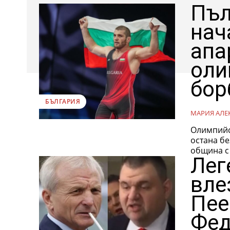
Пъл
нач
апа
оли
бор
БЪЛГАРИЯ
МАРИЯ АЛЕ
Олимпийс
остана бе
община с 
Лег
вле
Пее
Фед