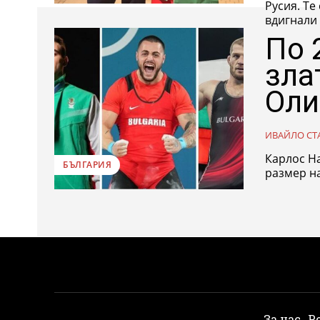
Русия. Те
вдигнали 
По 
зла
Оли
ИВАЙЛО СТ
Карлос Н
БЪЛГАРИЯ
размер на
За нас
Р