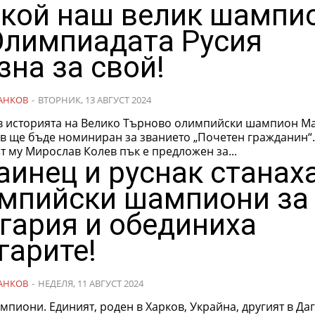
 кой наш велик шампи
Олимпиадата Русия
зна за свой!
АНКОВ
-
ВТОРНИК, 13 АВГУСТ 2024
в историята на Велико Търново олимпийски шампион М
в ще бъде номиниран за званието „Почетен гражданин“
 му Мирослав Колев пък е предложен за...
аинец и руснак станах
мпийски шампиони за
гария и обединиха
гарите!
АНКОВ
-
НЕДЕЛЯ, 11 АВГУСТ 2024
пиони. Единият, роден в Харков, Украйна, другият в Даг