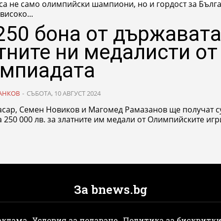
 са не само олимпийски шампиони, но и гордост за Бълг
високо...
250 бона от държавата
тните ни медалисти от
мпиадата
АНКОВ
-
СЪБОТА, 10 АВГУСТ 2024
асар, Семен Новиков и Магомед Рамазанов ще получат с
 250 000 лв. за златните им медали от Олимпийските игри 
За bnews.bg
еклама
Условия за ползване
Политика за бисквитк