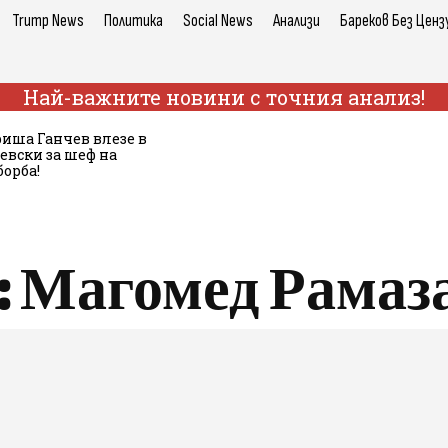
Trump News
Политика
Social News
Анализи
Бареков Без Ценз
Най-важните новини с точния анализ!
иша Ганчев влезе в
евски за шеф на
орба!
:
Магомед Рамаз