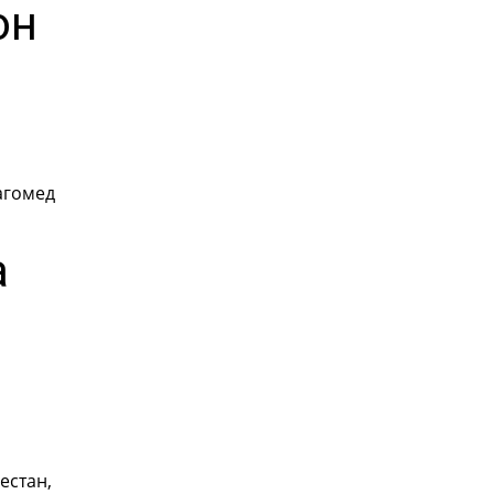
он
агомед
.
а
естан,