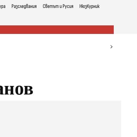
ура
Разследвания
Светът и Русия
НюзКурник
анов