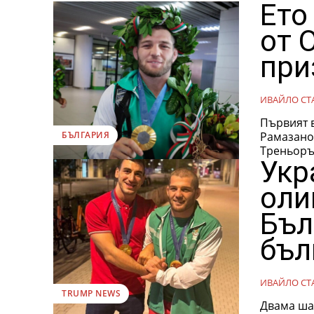
Ето
от 
при
ИВАЙЛО СТ
Първият 
Рамазано
БЪЛГАРИЯ
Треньорът
Укр
оли
Бъл
бъл
ИВАЙЛО СТ
TRUMP NEWS
Двама шам