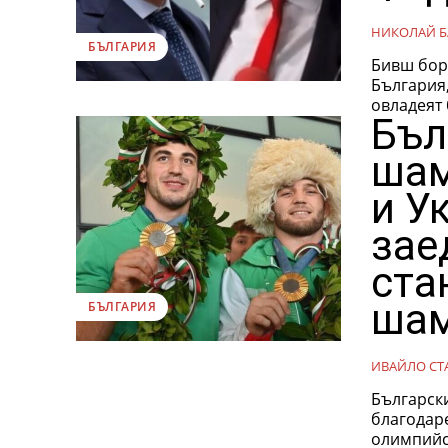
НИКОЛАЙ Б
БЪЛГАРИЯ
Бивш бор
България
овладеят 
Бъл
шам
и У
зае
ста
шам
БЪЛГАРИЯ
ИВАЙЛО СТ
Българск
благодаре
олимпийск