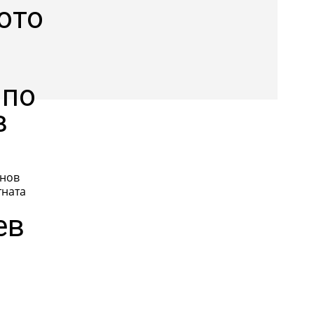
ото
 по
в
анов
тната
ев