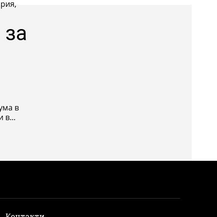
ария,
 за
ума в
в...
и
Контакти