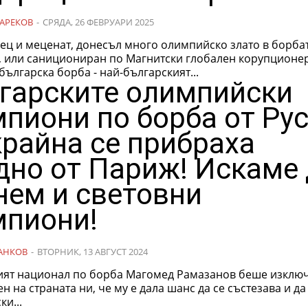
АРЕКОВ
-
СРЯДА, 26 ФЕВРУАРИ 2025
ец и меценат, донесъл много олимпийско злато в борбат
, или санициониран по Магнитски глобален корупционе
българска борба - най-българският...
гарските олимпийски
пиони по борба от Ру
крайна се прибраха
дно от Париж! Искаме
нем и световни
пиони!
АНКОВ
-
ВТОРНИК, 13 АВГУСТ 2024
ият национал по борба Магомед Рамазанов беше изклю
н на страната ни, че му е дала шанс да се състезава и да
и...