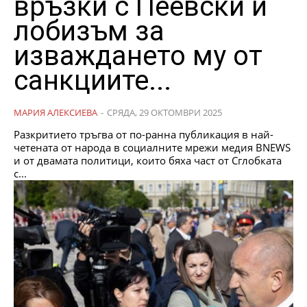
връзки с Пеевски и
лобизъм за
изваждането му от
санкциите...
МАРИЯ АЛЕКСИЕВА
-
СРЯДА, 29 ОКТОМВРИ 2025
Разкритието тръгва от по-ранна публикация в най-
четената от народа в социалните мрежи медия BNEWS
и от двамата политици, които бяха част от Сглобката
с...