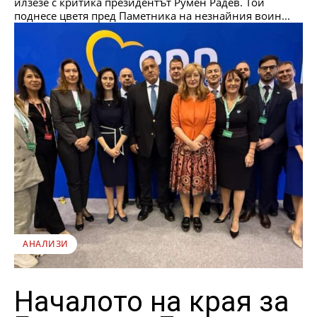
илзезе с критика президентът Румен Радев. Той
поднесе цветя пред Паметника на незнайния воин...
АНАЛИЗИ
Началото на края за