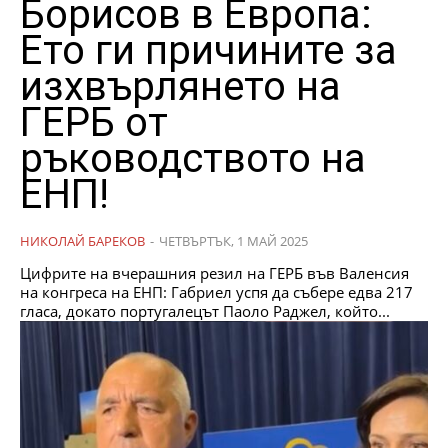
Борисов в Европа:
Ето ги причините за
изхвърлянето на
ГЕРБ от
ръководството на
ЕНП!
НИКОЛАЙ БАРЕКОВ
-
ЧЕТВЪРТЪК, 1 МАЙ 2025
Цифрите на вчерашния резил на ГЕРБ във Валенсия
на конгреса на ЕНП: Габриел успя да събере едва 217
гласа, докато португалецът Паоло Раджел, който...