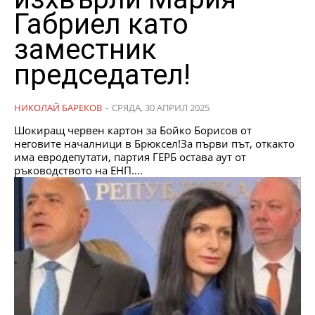
Габриел като
заместник
председател!
НИКОЛАЙ БАРЕКОВ
-
СРЯДА, 30 АПРИЛ 2025
Шокиращ червен картон за Бойко Борисов от
неговите началници в Брюксел!За първи път, откакто
има евродепутати, партия ГЕРБ остава аут от
ръководството на ЕНП....