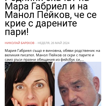
Мара Габриел и на
Манол Пейков, че се
крие с дарените
пари!
НИКОЛАЙ БАРЕКОВ
-
НЕДЕЛЯ, 26 МАЙ 2024
Мария Габриел също е виновна, обяви родственик на
великия писател. Манол Пейков се скри с парите и
само ръси празни обещания из фейсбук си,...