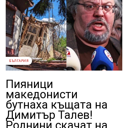
БЪЛГАРИЯ
Пияници
македонисти
бутнаха къщата на
Димитър Талев!
Роднини скачат на