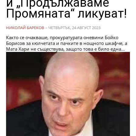
и „Продължаваме
Промяната“ ликуват!
НИКОЛАЙ БАРЕКОВ
-
ЧЕТВЪРТЪК, 24 АВГУСТ 2023
Както се очакваше, прокуратурата оневини Бойко
Борисов за кюлчетата и пачките в нощното шкафче, а
Мата Хари не съществува, защото това е било една...