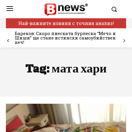
Най-важните новини с точния анализ!
Бареков: Скоро пиеската бурлеска “Мечо и
Шиши” ще стане истински самоубийствен
кеч!
Tag:
мата хари