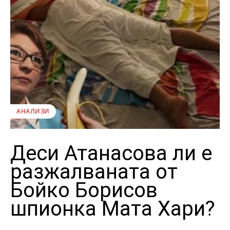
АНАЛИЗИ
Деси Атанасова ли е
разжалваната от
Бойко Борисов
шпионка Мата Хари?