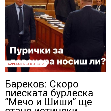
БАРЕКОВ БЕЗ ЦЕНЗУРА
Бареков: Скоро
пиеската бурлеска
“Мечо и Шиши” ще
стане истински