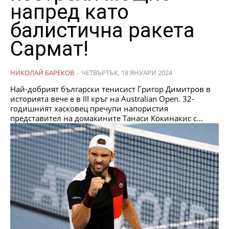
напред като
балистична ракета
Сармат!
НИКОЛАЙ БАРЕКОВ
-
ЧЕТВЪРТЪК, 18 ЯНУАРИ 2024
Най-добрият български тенисист Григор Димитров в
историята вече е в ІІІ кръг на Australian Open. 32-
годишният хасковец пречупи напористия
представител на домакините Танаси Кокинакис с...