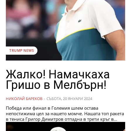
TRUMP NEWS
Жалко! Намачкаха
Гришо в Мелбърн!
НИКОЛАЙ БАРЕКОВ
-
СЪБОТА, 20 ЯНУАРИ 2024
Победа или финал в Големия шлем остава
непостижима цел за нашето момче. Нашата топ ракета
в тениса Григор Димитров отпадна в трети кръг в...