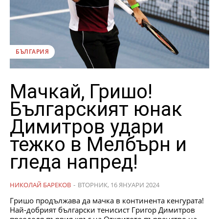
БЪЛГАРИЯ
Мачкай, Гришо!
Българският юнак
Димитров удари
тежко в Мелбърн и
гледа напред!
НИКОЛАЙ БАРЕКОВ
-
ВТОРНИК, 16 ЯНУАРИ 2024
Гришо продължава да мачка в континента кенгурата!
Най-добрият български тенисист Григор Димитров
преодоля първия кръг на Откритото първенство на