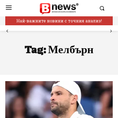
Най-важните новини с точния анализ!
Tag:
Мелбърн