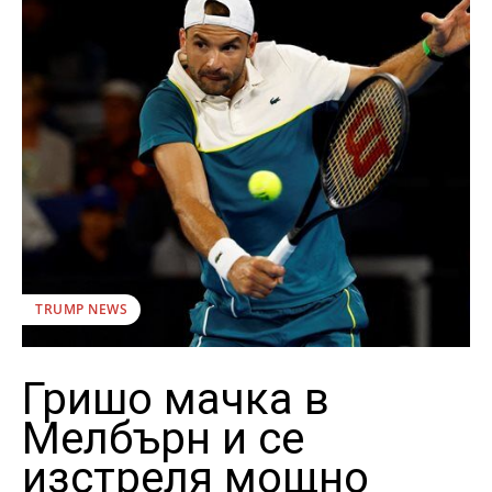
TRUMP NEWS
Гришо мачка в
Мелбърн и се
изстреля мощно