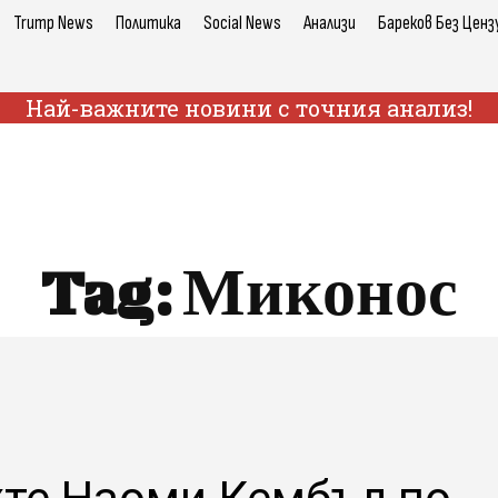
Trump News
Политика
Social News
Анализи
Бареков Без Ценз
Най-важните новини с точния анализ!
Tag:
Миконос