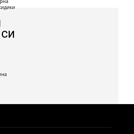
ерна
и
 си
ена