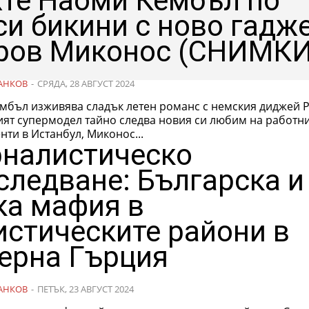
те Наоми Кембъл по
си бикини с ново гадж
ров Миконос (СНИМКИ
АНКОВ
-
СРЯДА, 28 АВГУСТ 2024
мбъл изживява сладък летен романс с немския диджей 
ият супермодел тайно следва новия си любим на работн
ти в Истанбул, Миконос...
налистическо
следване: Българска и
ка мафия в
истическите райони в
ерна Гърция
АНКОВ
-
ПЕТЪК, 23 АВГУСТ 2024