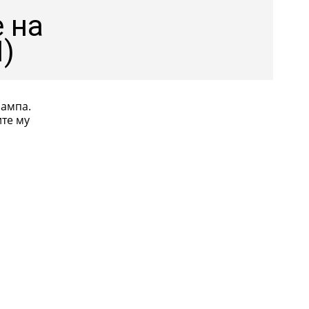
е на
)
Рампа.
ите му