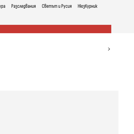
ура
Разследвания
Светът и Русия
НюзКурник