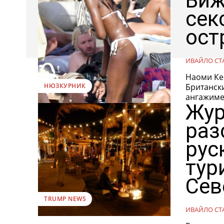
Виж
сек
ост
ИВАЙЛО СТ
Наоми Ке
Британск
НЮЗКУРНИК
ангажимен
Жур
раз
рус
тур
Сев
TRUMP NEWS
ИВАЙЛО СТ