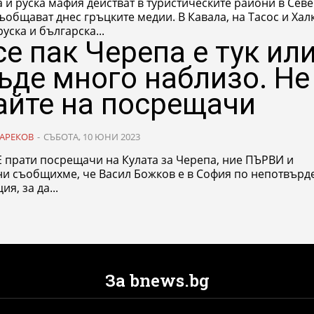
 и руска мафия действат в туристическите райони в Сев
т днес гръцките медии. В Кавала, на Тасос и Халкидики
руска и българска...
се пак Черепа е тук ил
ъде много наблизо. Не
айте на посрещачи
АРЕКОВ
-
СЪБОТА, 10 ЮНИ 2023
 прати посрещачи на Кулата за Черепа, ние ПЪРВИ и
ни съобщихме, че Васил Божков е в София по непотвърд
я, за да...
За bnews.bg