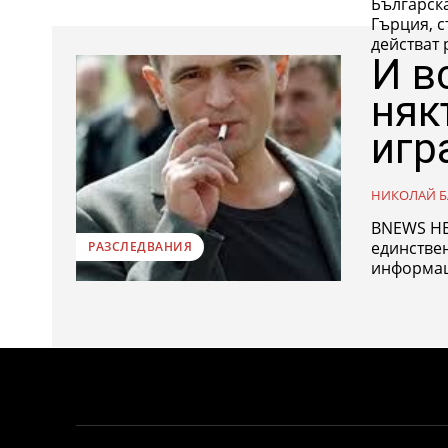
Българска
Гърция, съобщава
действат 
И в
няк
игр
НИКОЛАЙ Б
BNEWS НЕ
единстве
РАЗСЛЕДВАНИЯ
информаци