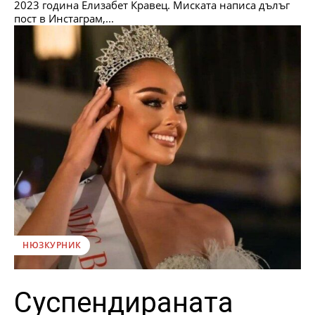
2023 година Елизабет Кравец. Миската написа дълъг
пост в Инстаграм,...
НЮЗКУРНИК
Суспендираната