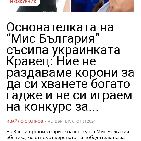
НЮЗКУРНИК
Основателката на
“Мис България”
съсипа украинката
Кравец: Ние не
раздаваме корони за
да си хванете богато
гадже и не си играем
на конкурс за...
ИВАЙЛО СТАНКОВ
-
ЧЕТВЪРТЪК, 6 ЮНИ 2024
На 3 юни организаторите на конкурса Мис България
обявиха, че отнемат короната на победителката за