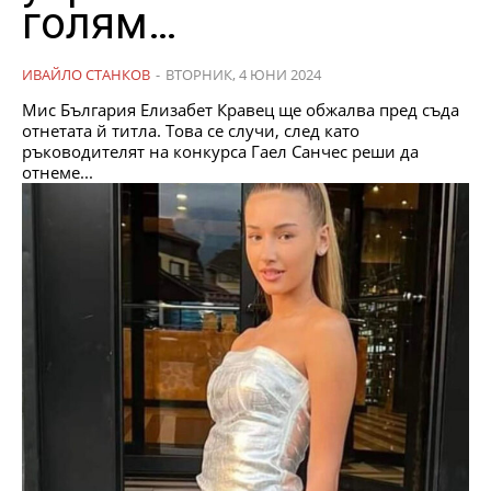
голям…
ИВАЙЛО СТАНКОВ
-
ВТОРНИК, 4 ЮНИ 2024
Мис България Елизабет Кравец ще обжалва пред съда
отнетата й титла. Това се случи, след като
ръководителят на конкурса Гаел Санчес реши да
отнеме...