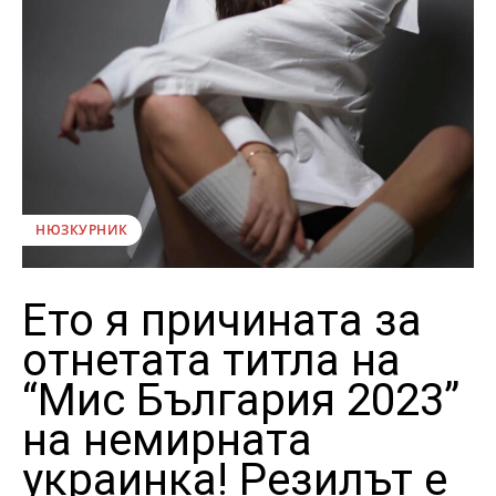
НЮЗКУРНИК
Ето я причината за
отнетата титла на
“Мис България 2023”
на немирната
украинка! Резилът е