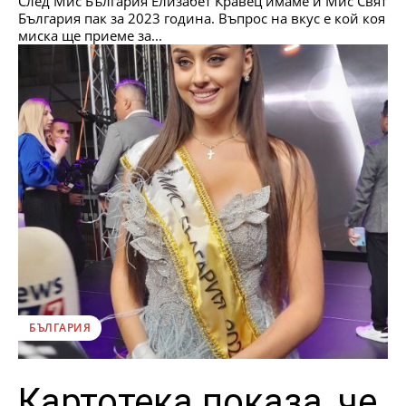
След Мис България Елизабет Кравец имаме и Мис Свят
България пак за 2023 година. Въпрос на вкус е кой коя
миска ще приеме за...
БЪЛГАРИЯ
Картотека показа, че