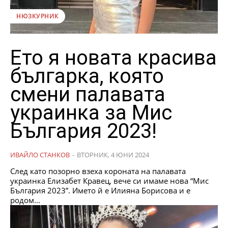
НЮЗКУРНИК
Ето я новата красива
българка, която
смени палавата
украинка за Мис
България 2023!
ИВАЙЛО СТАНКОВ
-
ВТОРНИК, 4 ЮНИ 2024
След като позорно взеха короната на палавата
украинка Елизабет Кравец, вече си имаме нова “Мис
България 2023”. Името й е Илияна Борисова и е
родом...