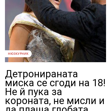
НЮЗКУРНИК
Детронираната
миска се сгоди на 18!
Не й пука за
короната, не мисли и
да плаща глобата