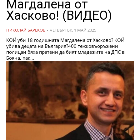
Магдалена от
Хасково! (ВИДЕО)
НИКОЛАЙ БАРЕКОВ
-
ЧЕТВЪРТЪК, 1 МАЙ 2025
КОЙ уби 18 годишната Магдалена от Хасково? КОЙ
убива децата на България?400 тежковъоръжени
полицаи бяха пратени да бият младежите на ДПС в
Бояна, пак...