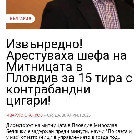
БЪЛГАРИЯ
Извънредно!
Арестуваха шефа на
Митницата в
Пловдив за 15 тира с
контрабандни
цигари!
ИВАЙЛО СТАНКОВ
-
СРЯДА, 30 АПРИЛ 2025
Директорът на митницата в Пловдив Мирослав
Беляшки е задържан преди минути, научи "По света и
у нас" от източници в управлението в града под...