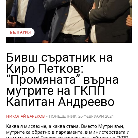
БЪЛГАРИЯ
Бивш съратник на
Киро Петков:
“Промяната” върна
мутрите на ГКПП
Капитан Андреево
НИКОЛАЙ БАРЕКОВ
-
ПОНЕДЕЛНИК, 26 ФЕВРУАРИ 2024
Каква я мислехме, а каква стана. Вместо Мутри вън,
мутрите са обратно в парламента, в министерствата и
на митниците! Товаро-разтоварната дейност на ГКПП