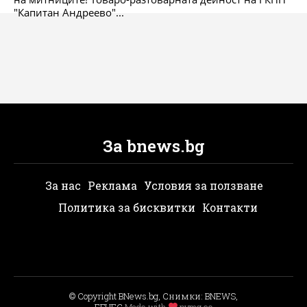
"Капитан Андреево"...
За bnews.bg
За нас
Реклама
Условия за ползване
Политика за бисквитки
Контакти
© Copyright BNews.bg, Снимки: BNEWS,
БГНЕС
Мade with
pvmg.co