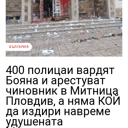
БЪЛГАРИЯ
400 полицаи вардят
Бояна и арестуват
чиновник в Митница
Пловдив, а няма КОЙ
да издири навреме
удушената