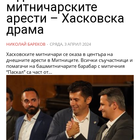
митничарските
арести – Хасковска
драма
НИКОЛАЙ БАРЕКОВ
-
СРЯДА, 3 АПРИЛ 2024
Хасковските митничари се оказа в центъра на
днешните арести в Митниците. Всички съучастници и
помагачи на башмитничарите барабар с митичния
“Паскал” са част от...