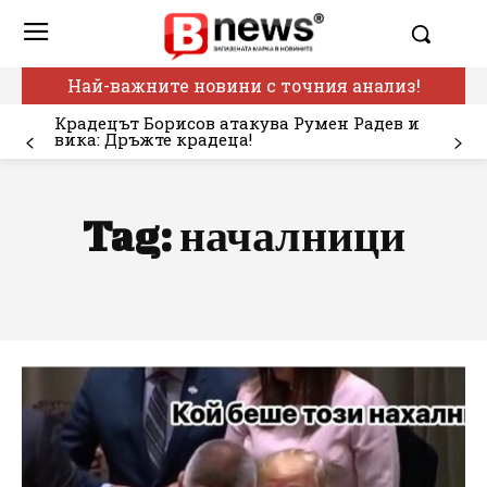
Най-важните новини с точния анализ!
Крадецът Борисов атакува Румен Радев и
вика: Дръжте крадеца!
Tag:
началници