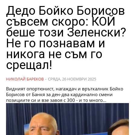
Дедо Бойко Борисов
съвсем скоро: КОЙ
беше този Зеленски?
Не го познавам и
никога не съм го
срещал!
НИКОЛАЙ БАРЕКОВ
-
СРЯДА, 26 НОЕМВРИ 2025
Видният опортюнист, нагаждач и връткалник Бойко
Борисов от Банкя за ден-два кардинално смени
позициите си и взе завоя с 300 - и то много...