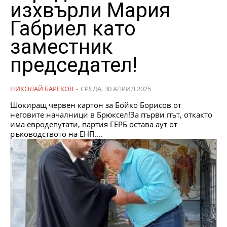
изхвърли Мария
Габриел като
заместник
председател!
НИКОЛАЙ БАРЕКОВ
-
СРЯДА, 30 АПРИЛ 2025
Шокиращ червен картон за Бойко Борисов от
неговите началници в Брюксел!За първи път, откакто
има евродепутати, партия ГЕРБ остава аут от
ръководството на ЕНП....