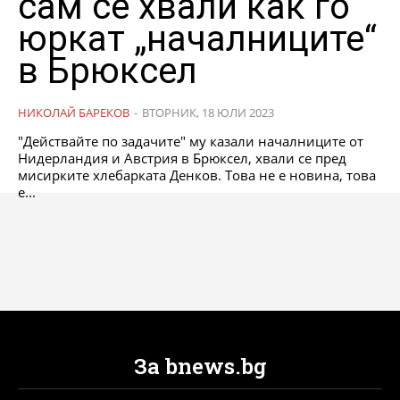
сам се хвали как го
юркат „началниците“
в Брюксел
НИКОЛАЙ БАРЕКОВ
-
ВТОРНИК, 18 ЮЛИ 2023
"Действайте по задачите" му казали началниците от
Нидерландия и Австрия в Брюксел, хвали се пред
мисирките хлебарката Денков. Това не е новина, това
е...
За bnews.bg