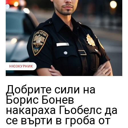
НЮЗКУРНИК
Добрите сили на
Борис Бонев
накараха Гьобелс да
се върти в гроба от