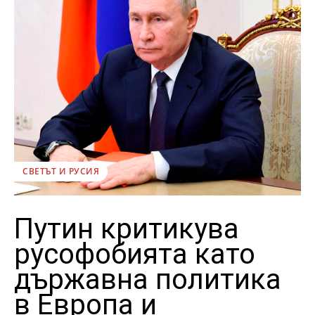
СВЕТЪТ И РУСИЯ
Путин критикува
русофобията като
държавна политика
в Европа и