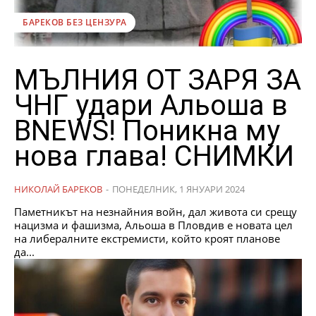
БАРЕКОВ БЕЗ ЦЕНЗУРА
МЪЛНИЯ ОТ ЗАРЯ ЗА
ЧНГ удари Альоша в
BNEWS! Поникна му
нова глава! СНИМКИ
НИКОЛАЙ БАРЕКОВ
-
ПОНЕДЕЛНИК, 1 ЯНУАРИ 2024
Паметникът на незнайния войн, дал живота си срещу
нацизма и фашизма, Альоша в Пловдив е новата цел
на либералните екстремисти, който кроят планове
да...