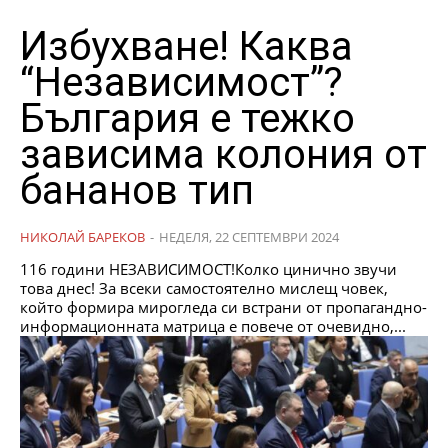
Избухване! Каква
“Независимост”?
България е тежко
зависима колония от
бананов тип
НИКОЛАЙ БАРЕКОВ
-
НЕДЕЛЯ, 22 СЕПТЕМВРИ 2024
116 години НЕЗАВИСИМОСТ!Колко цинично звучи
това днес! За всеки самостоятелно мислещ човек,
който формира мирогледа си встрани от пропагандно-
информационната матрица е повече от очевидно,...