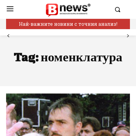
Най-важните новини с точния анализ!
Tag:
номенклатура