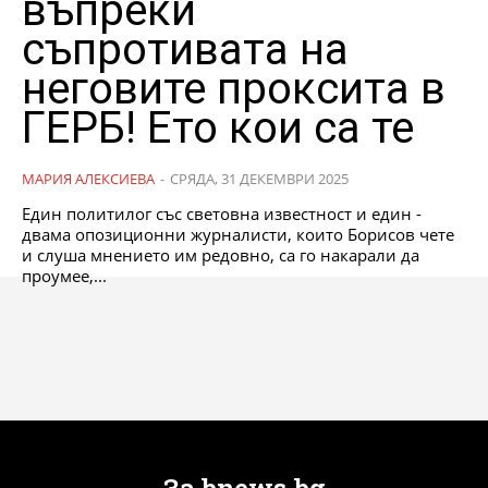
въпреки
съпротивата на
неговите проксита в
ГЕРБ! Ето кои са те
МАРИЯ АЛЕКСИЕВА
-
СРЯДА, 31 ДЕКЕМВРИ 2025
Един политилог със световна известност и един -
двама опозиционни журналисти, които Борисов чете
и слуша мнението им редовно, са го накарали да
проумее,...
За bnews.bg