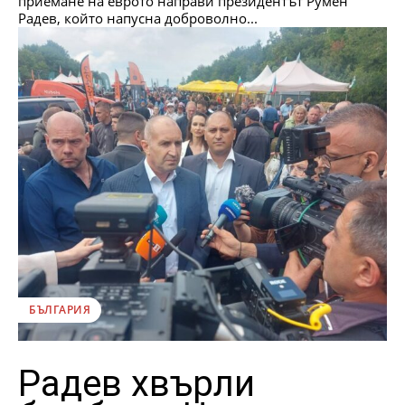
приемане на еврото направи президентът Румен
Радев, който напусна доброволно...
БЪЛГАРИЯ
Радев хвърли