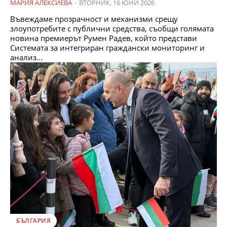
МАРИЯ АЛЕКСИЕВА
-
ВТОРНИК, 16 ЮНИ 2026
Въвеждаме прозрачност и механизми срещу
злоупотребите с публични средства, съобщи голямата
новина премиерът Румен Радев, който представи
Системата за интегриран граждански мониторинг и
анализ...
БЪЛГАРИЯ