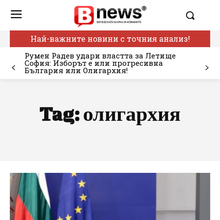
Най-важните новини с точния анализ!
Румен Радев удари властта за Летище
София: Изборът е или прогресивна
България или Олигархия!
Tag:
олигархия