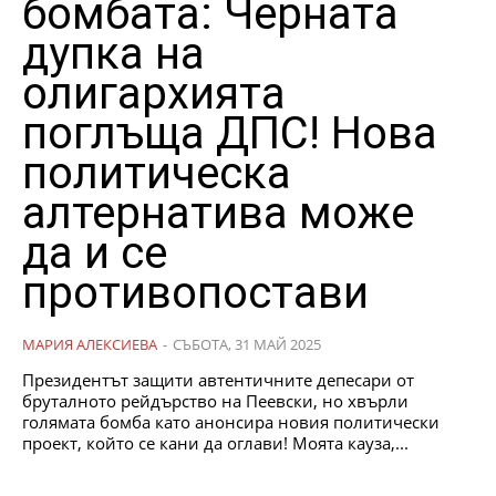
бомбата: Черната
дупка на
олигархията
поглъща ДПС! Нова
политическа
алтернатива може
да и се
противопостави
МАРИЯ АЛЕКСИЕВА
-
СЪБОТА, 31 МАЙ 2025
Президентът защити автентичните депесари от
бруталното рейдърство на Пеевски, но хвърли
голямата бомба като анонсира новия политически
проект, който се кани да оглави! Моята кауза,...