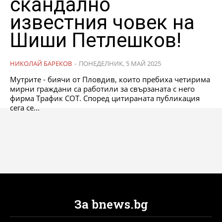
скандално
известния човек на
Шиши Петлешков!
НИКОЛАЙ БАРЕКОВ
-
ПОНЕДЕЛНИК, 5 МАЙ 2025
Мутрите - биячи от Пловдив, които пребиха четирима
мирни граждани са работили за свързаната с него
фирма Трафик СОТ. Според цитираната публикация
сега се...
За bnews.bg