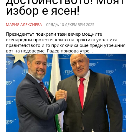
достойнството! Моят
избор е ясен!
МАРИЯ АЛЕКСИЕВА
-
СРЯДА, 10 ДЕКЕМВРИ 2025
Президентът подкрепи тази вечер мощните
всенародни протести, които на практика уволниха
правителството и го приключиха още преди утрешния
вот на недоверие. Радев призова утре...