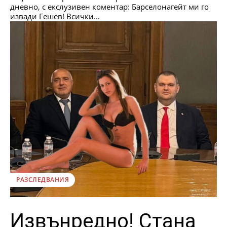
дневно, с екслузивен коментар: Барселонагейт ми го
извади Гешев! Всички...
РАЗСЛЕДВАНИЯ
Извънредно! Стана