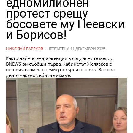
едномилионен
протест срещу
босовете му Пеевски
и Борисов!
НИКОЛАЙ БАРЕКОВ
-
ЧЕТВЪРТЪК, 11 ДЕКЕМВРИ 2025
Както най-четената агенция в социалните медии
BNEWS ви съобщи първа, кабинетът Желязков с
неговия сламен премиер хвърли оставка. За това
дълго чакано събитие имаме...