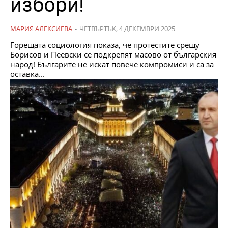
избори!
МАРИЯ АЛЕКСИЕВА
-
ЧЕТВЪРТЪК, 4 ДЕКЕМВРИ 2025
Горещата социология показа, че протестите срещу
Борисов и Пеевски се подкрепят масово от българския
народ! Българите не искат повече компромиси и са за
оставка...