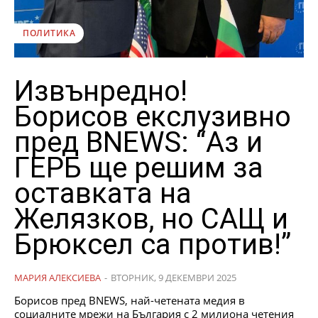
ПОЛИТИКА
Извънредно!
Борисов екслузивно
пред BNEWS: “Аз и
ГЕРБ ще решим за
оставката на
Желязков, но САЩ и
Брюксел са против!”
МАРИЯ АЛЕКСИЕВА
-
ВТОРНИК, 9 ДЕКЕМВРИ 2025
Борисов пред BNEWS, най-четената медия в
социалните мрежи на България с 2 милиона четения