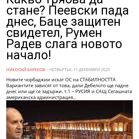
стане? Пеевски пада
днес, Баце защитен
свидетел, Румен
Радев слага новото
начало!
НИКОЛАЙ БАРЕКОВ
-
ЧЕТВЪРТЪК, 11 ДЕКЕМВРИ 2025
Новите чорбаджии искат ОС на СТАБИЛНОСТТА
Вариантите зависят от това, дали Дебелото ще падне
днес или ще се задържи. т.1 – РУСИЯ и САЩ Сегашната
американска администрация...