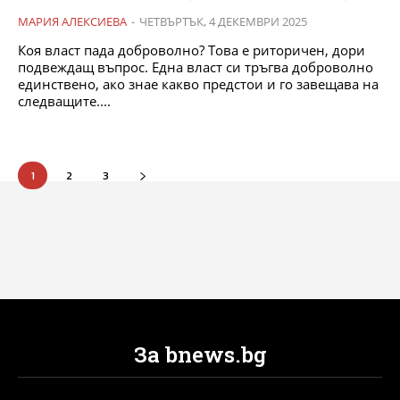
МАРИЯ АЛЕКСИЕВА
-
ЧЕТВЪРТЪК, 4 ДЕКЕМВРИ 2025
Коя власт пада доброволно? Това е риторичен, дори
подвеждащ въпрос. Една власт си тръгва доброволно
единствено, ако знае какво предстои и го завещава на
следващите....
1
2
3
За bnews.bg