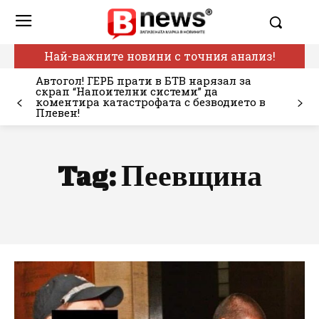
Най-важните новини с точния анализ!
Автогол! ГЕРБ прати в БТВ нарязал за
скрап “Напоителни системи” да
коментира катастрофата с безводието в
Плевен!
Tag:
Пеевщина