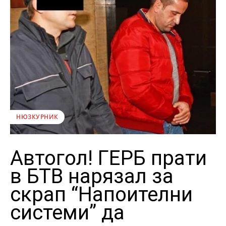
НЮЗКУРНИК
Автогол! ГЕРБ прати
в БТВ нарязал за
скрап “Напоителни
системи” да