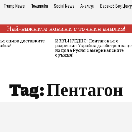
Trump News
Политика
Social News
Анализи
Бареков Без Ценз
Най-важните новини с точния анализ!
ът спира доставките
ИЗВЪНРЕДНО! Пентагонът е
айна!
разрешил Украйна да обстрелва ц
из цяла Русия с американските
оръжия!
Tag:
Пентагон