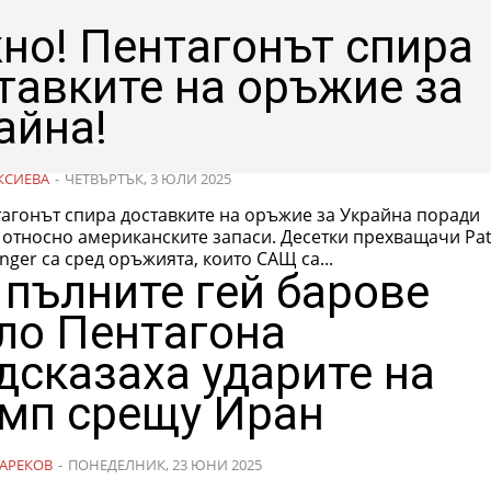
но! Пентагонът спира
тавките на оръжие за
айна!
КСИЕВА
-
ЧЕТВЪРТЪК, 3 ЮЛИ 2025
тагонът спира доставките на оръжие за Украйна поради
о американските запаси. Десетки прехващачи Patriot и
inger са сред оръжията, които САЩ са...
 пълните гей барове
ло Пентагона
дсказаха ударите на
мп срещу Иран
АРЕКОВ
-
ПОНЕДЕЛНИК, 23 ЮНИ 2025