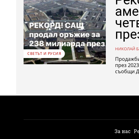
аме
чет
пре
НИКОЛАЙ Б
СВЕТЪТ И РУСИЯ
Продажби
през 2023
съобщи Д
За нас
Р