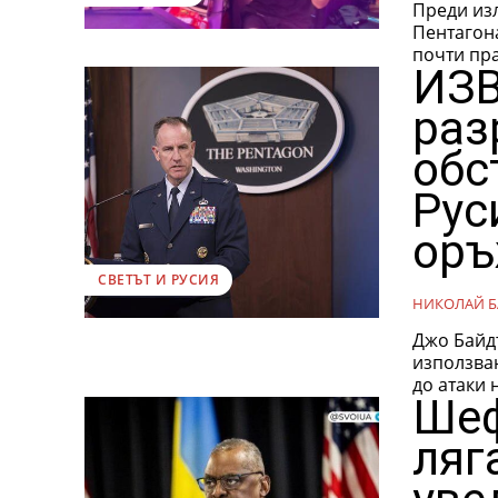
Преди из
Пентагона
почти пра
ИЗВ
раз
обс
Рус
оръ
СВЕТЪТ И РУСИЯ
НИКОЛАЙ Б
Джо Байдън н
използва
до атаки н
Шеф
ляг