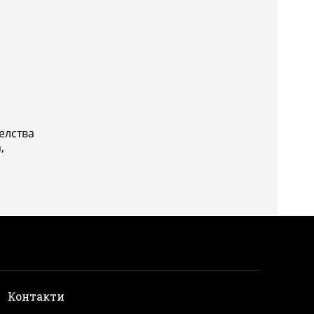
елства
,
и
Контакти