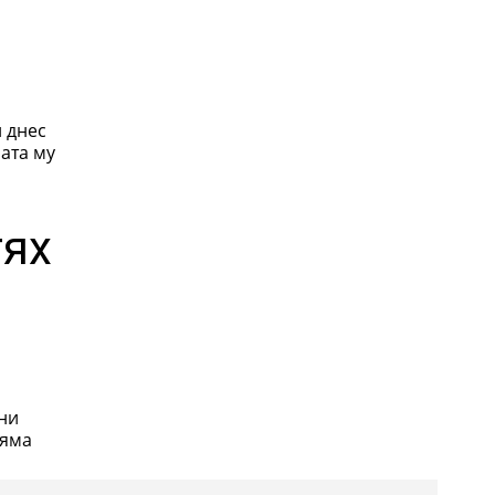
 днес
ата му
тях
ни