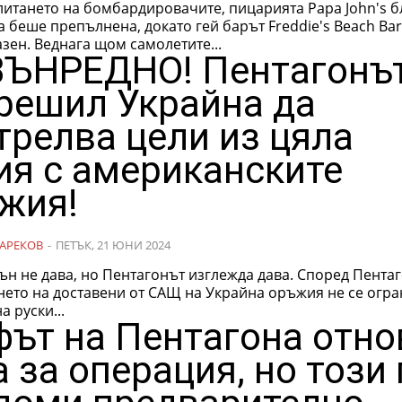
литането на бомбардировачите, пицарията Papa John's б
 беше препълнена, докато гей барът Freddie's Beach Ba
зен. Веднага щом самолетите...
ЪНРЕДНО! Пентагонът
решил Украйна да
трелва цели из цяла
ия с американските
жия!
АРЕКОВ
-
ПЕТЪК, 21 ЮНИ 2024
е дава, но Пентагонът изглежда дава. Според Пентагона
нето на доставени от САЩ на Украйна оръжия не се огр
а руски...
ът на Пентагона отно
а за операция, но този