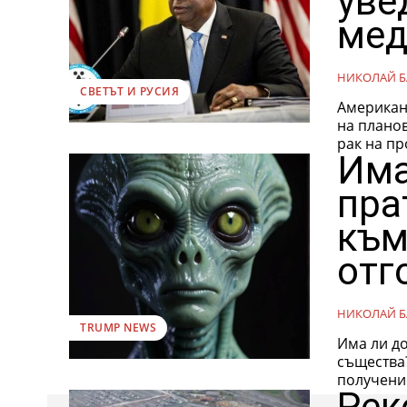
уве
мед
НИКОЛАЙ Б
СВЕТЪТ И РУСИЯ
Американ
на плано
рак на пр
Има
пра
към
отг
НИКОЛАЙ Б
TRUMP NEWS
Има ли д
същества? Изследване на Пентагона доказа, че след 1945 год
Рек