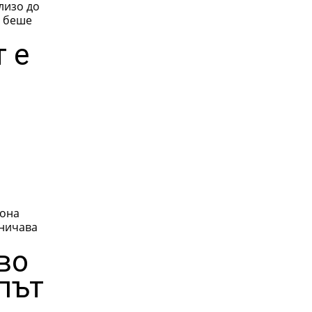
лизо до
r беше
 е
аничава
во
 път