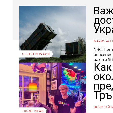
Важ
дос
Укр
МАРИЯ АЛЕ
NBC: Пен
опасения относн
СВЕТЪТ И РУСИЯ
ракети St
Как
око
пре
Тръ
НИКОЛАЙ Б
TRUMP NEWS