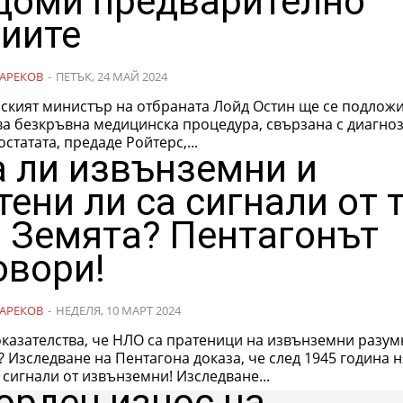
доми предварително
иите
АРЕКОВ
-
ПЕТЪК, 24 МАЙ 2024
ският министър на отбраната Лойд Остин ще се подложи
ва безкръвна медицинска процедура, свързана с диагноз
остатата, предаде Ройтерс,...
 ли извънземни и
тени ли са сигнали от 
 Земята? Пентагонът
овори!
АРЕКОВ
-
НЕДЕЛЯ, 10 МАРТ 2024
оказателства, че НЛО са пратеници на извънземни разум
ина няма
получени сигнали от извънземни! Изследване...
орден износ на