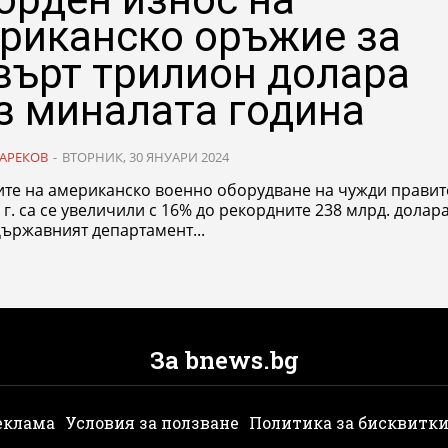
риканско оръжие за
върт трилион долара
з миналата година
АРЕКОВ
-
ВТОРНИК, 30 ЯНУАРИ 2024
те на американско военно оборудване на чужди правит
 г. са се увеличили с 16% до рекордните 238 млрд. долара
ържавният департамент...
За bnews.bg
еклама
Условия за ползване
Политика за бисквитк