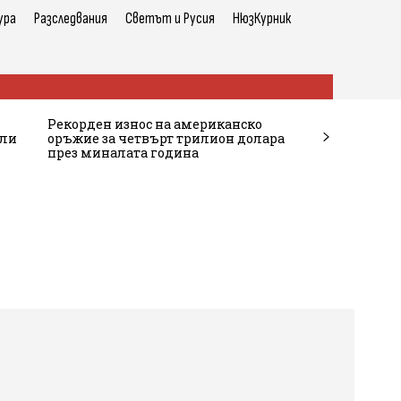
ура
Разследвания
Светът и Русия
НюзКурник
Рекорден износ на американско
ели
оръжие за четвърт трилион долара
през миналата година