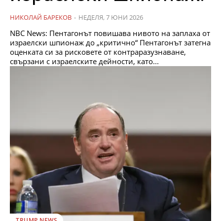
НИКОЛАЙ БАРЕКОВ
-
НЕДЕЛЯ, 7 ЮНИ 2026
NBC News: Пентагонът повишава нивото на заплаха от
израелски шпионаж до „критично“ Пентагонът затегна
оценката си за рисковете от контраразузнаване,
свързани с израелските дейности, като...
TRUMP NEWS