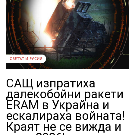
СВЕТЪТ И РУСИЯ
САЩ изпратиха
далекобойни ракети
ERAM в Украйна и
ескалираха войната!
Краят не се вижда и