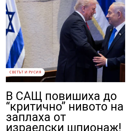
СВЕТЪТ И РУСИЯ
В САЩ повишиха до
“критично” нивото на
заплаха от
израелски шпионаж!