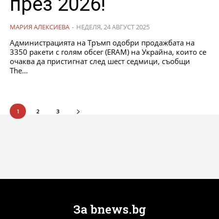
през 2026!
МАРИЯ АЛЕКСИЕВА
-
НЕДЕЛЯ, 24 АВГУСТ 2025
Администрацията на Тръмп одобри продажбата на
3350 ракети с голям обсег (ERAM) на Украйна, които се
очаква да пристигнат след шест седмици, съобщи
The...
1
2
3
За bnews.bg