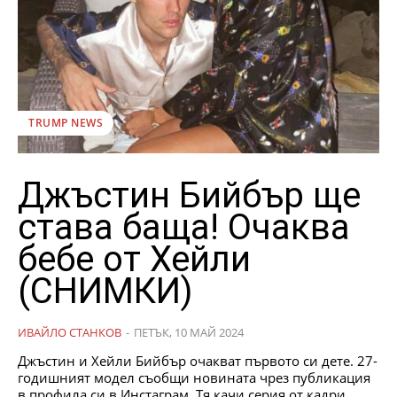
TRUMP NEWS
Джъстин Бийбър ще
става баща! Очаква
бебе от Хейли
(СНИМКИ)
ИВАЙЛО СТАНКОВ
-
ПЕТЪК, 10 МАЙ 2024
Джъстин и Хейли Бийбър очакват първото си дете. 27-
годишният модел съобщи новината чрез публикация
в профила си в Инстаграм. Тя качи серия от кадри,...