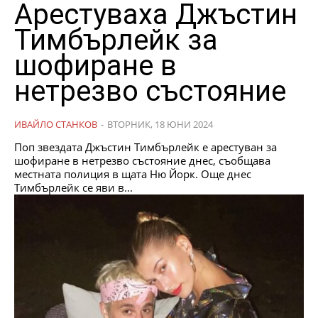
Арестуваха Джъстин
Тимбърлейк за
шофиране в
нетрезво състояние
ИВАЙЛО СТАНКОВ
-
ВТОРНИК, 18 ЮНИ 2024
Поп звездата Джъстин Тимбърлейк е арестуван за
шофиране в нетрезво състояние днес, съобщава
местната полиция в щата Ню Йорк. Още днес
Тимбърлейк се яви в...