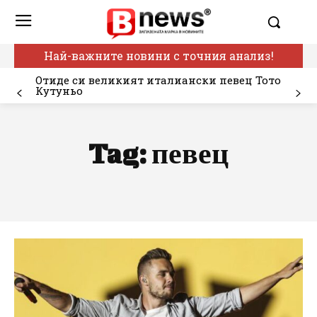
Най-важните новини с точния анализ!
Отиде си великият италиански певец Тото
Кутуньо
Tag:
певец