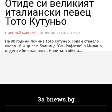
Отиде си великият
италиански певец
Тото Кутуньо
НИКОЛАЙ БАРЕКОВ
-
ВТОРНИК, 22 АВГУСТ 2023
На 80 години почина Тото Кутуньо. Това е станало
около 16 ч. днес в болница "Сан Рафаеле" в Милано,
където е бил настанен. Новината обяви...
За bnews.bg