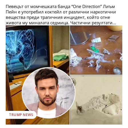
Певецът от момчешката банда “One Direction” Лиъм
Пейн e употребил коктейл от различни наркотични
вещества преди трагичния инцидент, който отне
живота му миналата седмица. Частични резултати...
TRUMP NEWS