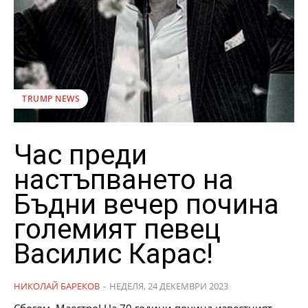
TRUMP NEWS
Час преди
настъпването на
Бъдни вечер почина
големият певец
Василис Карас!
НИКОЛАЙ БАРЕКОВ
-
НЕДЕЛЯ, 24 ДЕКЕМВРИ 2023
Сбогом, Маестро! На 70 години почина известният