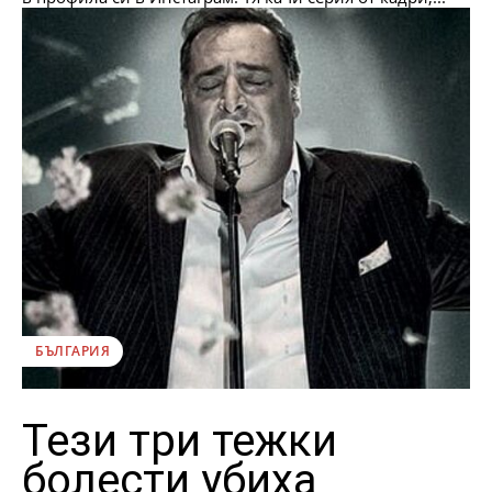
БЪЛГАРИЯ
Тези три тежки
болести убиха