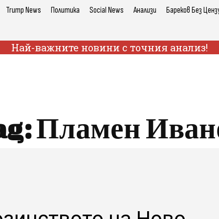
Trump News
Политика
Social News
Анализи
Бареков Без Ценз
Най-важните новини с точния анализ!
ag:
Пламен Иван
зинството на Ново