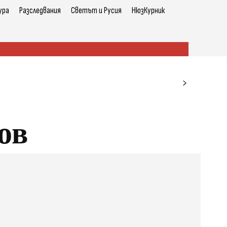
ура
Разследвания
Светът и Русия
НюзКурник
ов