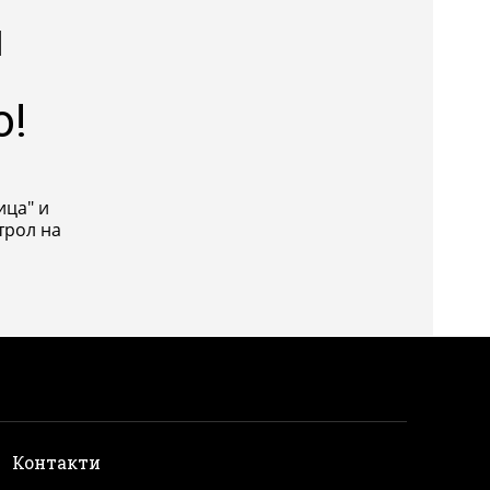
и
о!
ица" и
трол на
и
Контакти