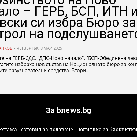
ало – ГЕРБ, БСП, ИТН 
вски си избра Бюро за
трол на подслушванет
АНКОВ
-
ЧЕТВЪРТЪК, 8 МАЙ 2025
те на ГЕРБ-СДС, "ДПС-Ново начало", "БСП-Обединена лев
татите избраха нов състав на Националното бюро за кон
те разузнавателни средства. Втори...
За bnews.bg
еклама
Условия за ползване
Политика за бисквитк