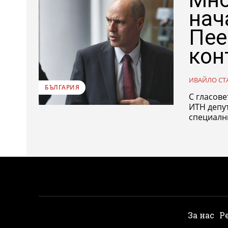
нач
Пее
кон
ИВАЙЛО СТ
БЪЛГАРИЯ
С гласове
ИТН депу
специални
За нас
Р