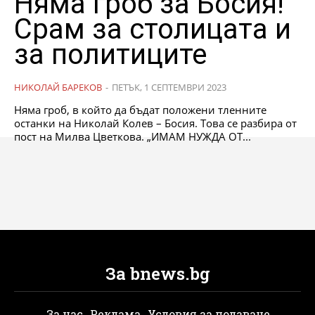
Няма гроб за Босия!
Срам за столицата и
за политиците
НИКОЛАЙ БАРЕКОВ
-
ПЕТЪК, 1 СЕПТЕМВРИ 2023
Няма гроб, в който да бъдат положени тленните
останки на Николай Колев – Босия. Това се разбира от
пост на Милва Цветкова. „ИМАМ НУЖДА ОТ...
За bnews.bg
За нас
Реклама
Условия за ползване