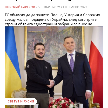
НИКОЛАЙ БАРЕКОВ
-
ЧЕТВЪРТЪК, 21 СЕПТЕМВРИ 2023
ЕС обмисля да да защити Полша, Унгария и Словакия
срещу жалба, подадена от Украйна, след като трите
страни обявиха едностранни забрани за внос на...
СВЕТЪТ И РУСИЯ