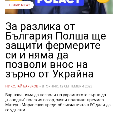
TRUMP NEWS
За разлика от
България Полша ще
защити фермерите
си и няма да
позволи внос на
зърно от Украйна
НИКОЛАЙ БАРЕКОВ
-
ВТОРНИК, 12 СЕПТЕМВРИ 2023
Варшава няма да позволи на украинското зърно да
„наводни“ полския пазар, заяви полският премиер
Матеуш Моравецки преди обсъжданията в ЕС дали да
се удължи...