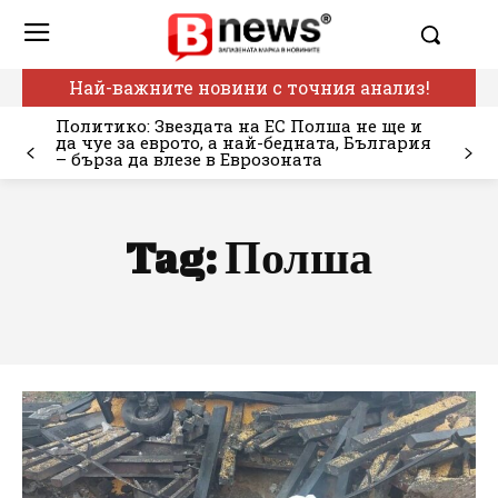
Най-важните новини с точния анализ!
Политико: Звездата на ЕС Полша не ще и
да чуе за еврото, а най-бедната, България
– бърза да влезе в Еврозоната
Tag:
Полша