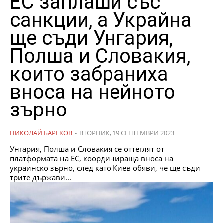
ЕС заплаши със
санкции, а Украйна
ще съди Унгария,
Полша и Словакия,
които забраниха
вноса на нейното
зърно
НИКОЛАЙ БАРЕКОВ
-
ВТОРНИК, 19 СЕПТЕМВРИ 2023
Унгария, Полша и Словакия се оттеглят от
платформата на ЕС, координираща вноса на
украинско зърно, след като Киев обяви, че ще съди
трите държави...