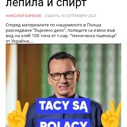
лепила и спирт
НИКОЛАЙ БАРЕКОВ
-
СЪБОТА, 16 СЕПТЕМВРИ 2023
Според материалите по нашумялото в Полша
разследване “Зърнено дело”, поляците са изяли във
вид на хляб 100 тона от т.нар. “техническа пшеница”
от Украйна....