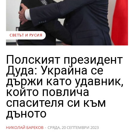
СВЕТЪТ И РУСИЯ
Полският президент
Дуда: Украйна се
държи като удавник,
който повлича
спасителя си към
дъното
НИКОЛАЙ БАРЕКОВ
-
СРЯДА, 20 СЕПТЕМВРИ 2023