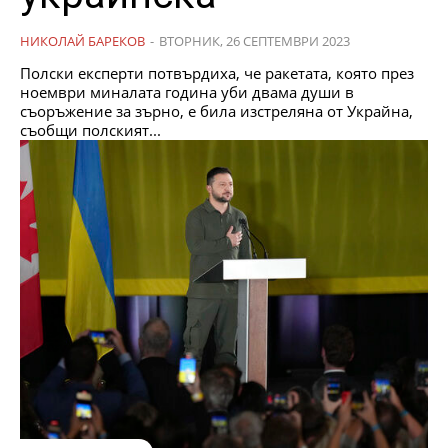
НИКОЛАЙ БАРЕКОВ
-
ВТОРНИК, 26 СЕПТЕМВРИ 2023
Полски експерти потвърдиха, че ракетата, която през
ноември миналата година уби двама души в
съоръжение за зърно, е била изстреляна от Украйна,
съобщи полският...