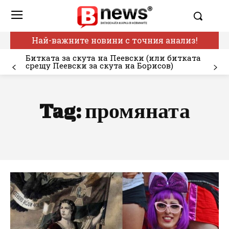
Най-важните новини с точния анализ!
Битката за скута на Пеевски (или битката
срещу Пеевски за скута на Борисов)
Tag:
промяната