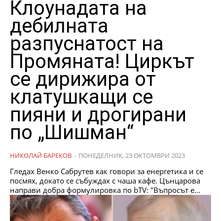
Клоунадата на
дебилната
разпуснатост на
Промяната! Циркът
се дирижира от
клатушкащи се
пияни и дрогирани
по „Шишман“
НИКОЛАЙ БАРЕКОВ
-
ПОНЕДЕЛНИК, 23 ОКТОМВРИ 2023
Гледах Венко Сабрутев как говори за енергетика и се
посмях, докато се събуждах с чаша кафе. Цънцарова
направи добра формулировка по bTV: "Въпросът е...