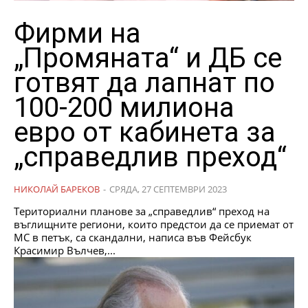
Фирми на
„Промяната“ и ДБ се
готвят да лапнат по
100-200 милиона
евро от кабинета за
„справедлив преход“
НИКОЛАЙ БАРЕКОВ
-
СРЯДА, 27 СЕПТЕМВРИ 2023
Териториални планове за „справедлив“ преход на
въглищните региони, които предстои да се приемат от
МС в петък, са скандални, написа във Фейсбук
Красимир Вълчев,...