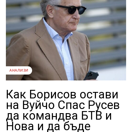
АНАЛИЗИ
Как Борисов остави
на Вуйчо Спас Русев
да командва БТВ и
Нова и да бъде