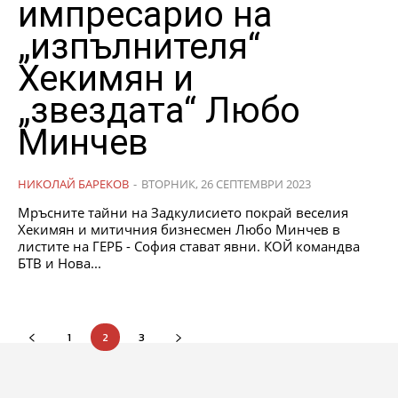
импресарио на
„изпълнителя“
Хекимян и
„звездата“ Любо
Минчев
НИКОЛАЙ БАРЕКОВ
-
ВТОРНИК, 26 СЕПТЕМВРИ 2023
Мръсните тайни на Задкулисието покрай веселия
Хекимян и митичния бизнесмен Любо Минчев в
листите на ГЕРБ - София стават явни. КОЙ командва
БТВ и Нова...
1
2
3