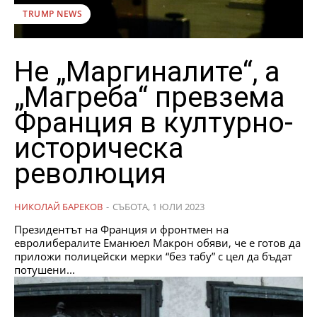
TRUMP NEWS
Не „Маргиналите“, а
„Магреба“ превзема
Франция в културно-
историческа
революция
НИКОЛАЙ БАРЕКОВ
-
СЪБОТА, 1 ЮЛИ 2023
Президентът на Франция и фронтмен на
евролибералите Еманюел Макрон обяви, че е готов да
приложи полицейски мерки “без табу” с цел да бъдат
потушени...