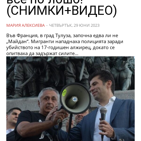
(СНИМКИ+ВИДЕО)
МАРИЯ АЛЕКСИЕВА
-
ЧЕТВЪРТЪК, 29 ЮНИ 2023
Във Франция, в град Тулуза, започна едва ли не
„Майдан“. Мигранти нападнаха полицията заради
убийството на 17-годишен алжирец, докато се
опитваха да задържат силите...