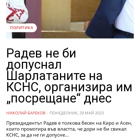
ПОЛИТИКА
Радев не би
допуснал
Шарлатаните на
КСНС, организира им
„посрещане“ днес
НИКОЛАЙ БАРЕКОВ
-
ПОНЕДЕЛНИК, 29 МАЙ 2023
Президидентът Радев е толкова бесен на Киро и Асен,
които промотира във властта, че дори не би свикал
КСНС, за да не ги допусне...