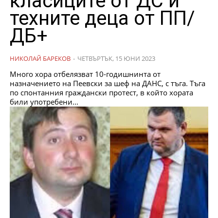
класиците от ДС и
техните деца от ПП/
ДБ+
НИКОЛАЙ БАРЕКОВ
-
ЧЕТВЪРТЪК, 15 ЮНИ 2023
Много хора отбелязват 10-годишнинта от
назначението на Пеевски за шеф на ДАНС, с тъга. Тъга
по спонтанния граждански протест, в който хората
били употребени...