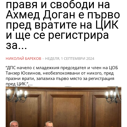
правя и свободи на
Ахмед Доган е първо
пред вратите на ЦИК
и ще се регистрира
за...
НИКОЛАЙ БАРЕКОВ
-
НЕДЕЛЯ, 1 СЕПТЕМВРИ 2024
“ДПС начело с младежкия председател и член на ЦОБ
Танзер Юсеинов, необезпокоявани от никого, пред
празни врати, запазиха първо място за регистрация
пред ЦИК.“,...