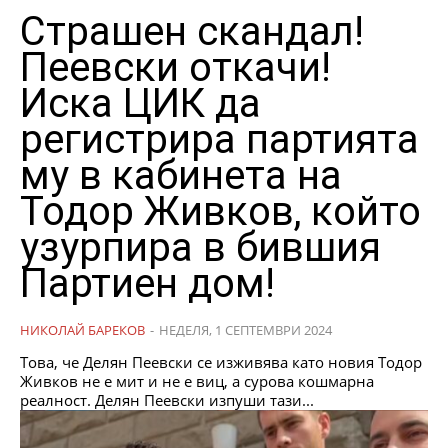
Страшен скандал!
Пеевски откачи!
Иска ЦИК да
регистрира партията
му в кабинета на
Тодор Живков, който
узурпира в бившия
Партиен дом!
НИКОЛАЙ БАРЕКОВ
-
НЕДЕЛЯ, 1 СЕПТЕМВРИ 2024
Това, че Делян Пеевски се изживява като новия Тодор
Живков не е мит и не е виц, а сурова кошмарна
реалност. Делян Пеевски изпуши тази...