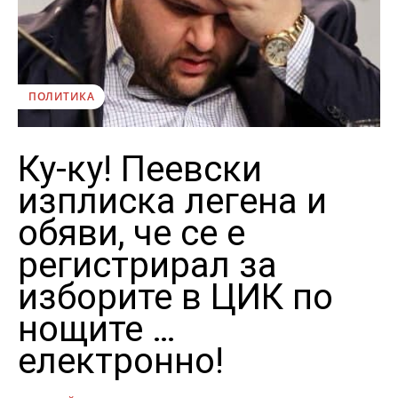
ПОЛИТИКА
Ку-ку! Пеевски
изплиска легена и
обяви, че се е
регистрирал за
изборите в ЦИК по
нощите …
електронно!