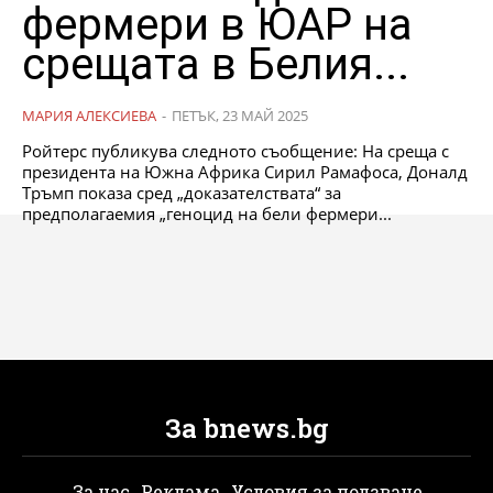
фермери в ЮАР на
срещата в Белия...
МАРИЯ АЛЕКСИЕВА
-
ПЕТЪК, 23 МАЙ 2025
Ройтерс публикува следното съобщение: На среща с
президента на Южна Африка Сирил Рамафоса, Доналд
Тръмп показа сред „доказателствата“ за
предполагаемия „геноцид на бели фермери...
За bnews.bg
За нас
Реклама
Условия за ползване