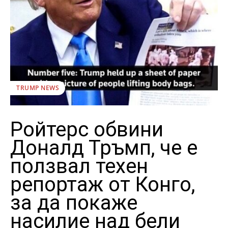
TRUMP NEWS
Ройтерс обвини
Доналд Тръмп, че е
ползвал техен
репортаж от Конго,
за да покаже
насилие над бели