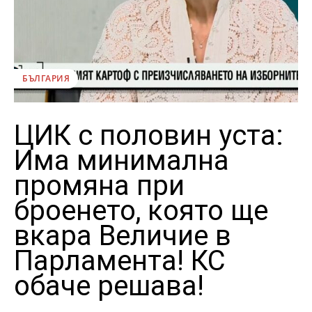
БЪЛГАРИЯ
ЦИК с половин уста:
Има минимална
промяна при
броенето, която ще
вкара Величие в
Парламента! КС
обаче решава!