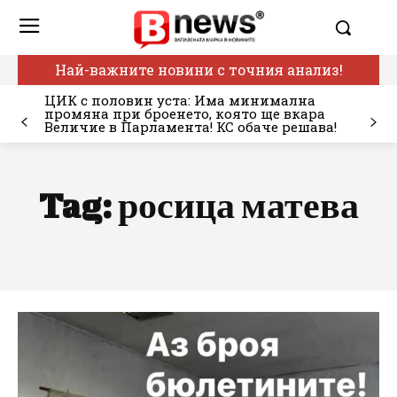
Най-важните новини с точния анализ!
ЦИК с половин уста: Има минимална
промяна при броенето, която ще вкара
Величие в Парламента! КС обаче решава!
Tag:
росица матева