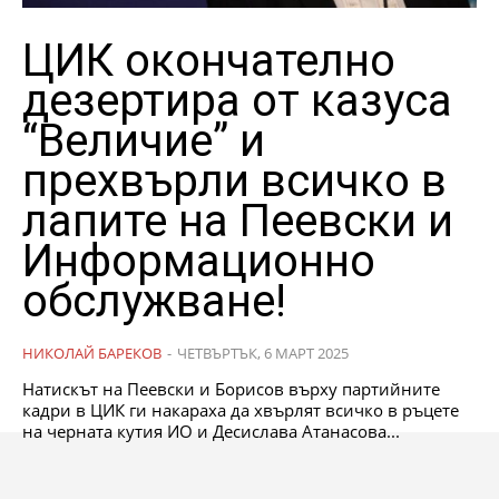
ЦИК окончателно
дезертира от казуса
“Величие” и
прехвърли всичко в
лапите на Пеевски и
Информационно
обслужване!
НИКОЛАЙ БАРЕКОВ
-
ЧЕТВЪРТЪК, 6 МАРТ 2025
Натискът на Пеевски и Борисов върху партийните
кадри в ЦИК ги накараха да хвърлят всичко в ръцете
на черната кутия ИО и Десислава Атанасова...