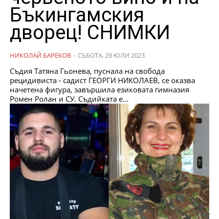
Бъкингамския
дворец! СНИМКИ
НИКОЛАЙ БАРЕКОВ
-
СЪБОТА, 29 ЮЛИ 2023
Съдия Татяна Гьонева, пуснала на свобода
рецидивиста - садист ГЕОРГИ НИКОЛАЕВ, се оказва
начетена фигура, завършила езиковата гимназия
Ромен Ролан и СУ. Съдийката е...