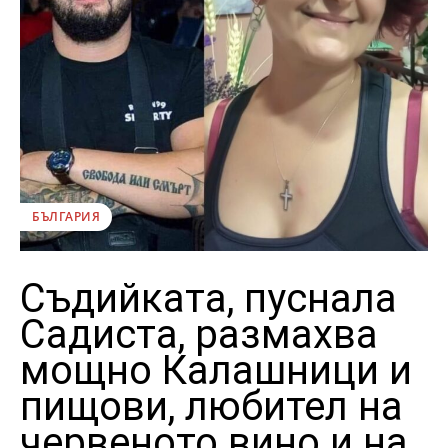
БЪЛГАРИЯ
Съдийката, пуснала
Садиста, размахва
мощно Калашници и
пищови, любител на
червеното вино и на