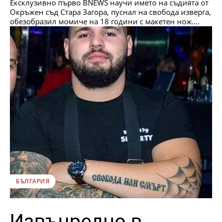
Ексклузивно първо BNEWS научи името на съдията от
Окръжен съд Стара Загора, пуснал на свобода изверга,
обезобразил момиче на 18 години с макетен нож....
БЪЛГАРИЯ
Извънредно в