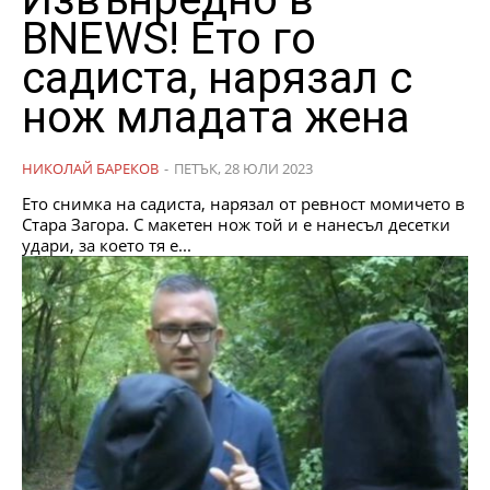
BNEWS! Ето го
садиста, нарязал с
нож младата жена
НИКОЛАЙ БАРЕКОВ
-
ПЕТЪК, 28 ЮЛИ 2023
Ето снимка на садиста, нарязал от ревност момичето в
Стара Загора. С макетен нож той и е нанесъл десетки
удари, за което тя е...