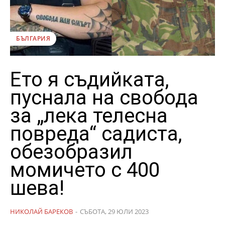
БЪЛГАРИЯ
Ето я съдийката,
пуснала на свобода
за „лека телесна
повреда“ садиста,
обезобразил
момичето с 400
шева!
НИКОЛАЙ БАРЕКОВ
-
СЪБОТА, 29 ЮЛИ 2023