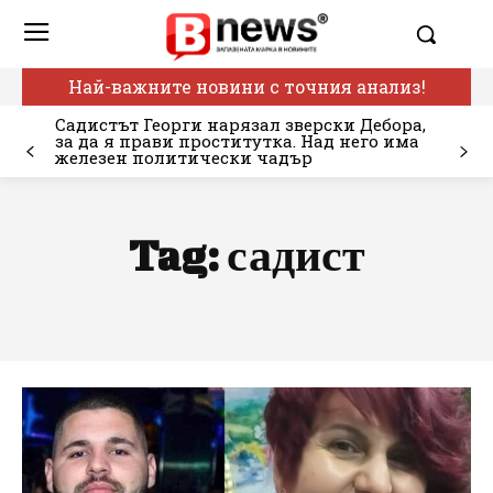
Най-важните новини с точния анализ!
Садистът Георги нарязал зверски Дебора,
за да я прави проститутка. Над него има
железен политически чадър
Tag:
садист