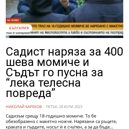
БЪЛГАРИЯ
Садист наряза за 400
шева момиче и
Съдът го пусна за
“лека телесна
повреда”
НИКОЛАЙ БАРЕКОВ
-
ПЕТЪК, 28 ЮЛИ 2023
Садизъм срещу 18-годишно момиче. То бе
обезобразено с макетно ножче. Нарязани са ръцете,
краката и гърдите, носът ѝ е счупен, а за да бъде...