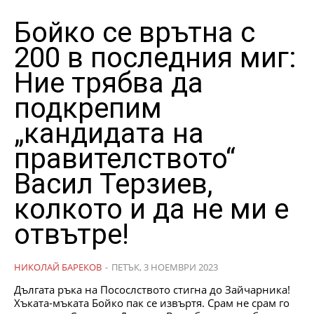
Бойко се врътна с
200 в последния миг:
Ние трябва да
подкрепим
„кандидата на
правителството“
Васил Терзиев,
колкото и да не ми е
отвътре!
НИКОЛАЙ БАРЕКОВ
-
ПЕТЪК, 3 НОЕМВРИ 2023
Дългата ръка на Посослството стигна до Зайчарника!
Хъката-мъката Бойко пак се извъртя. Срам не срам го