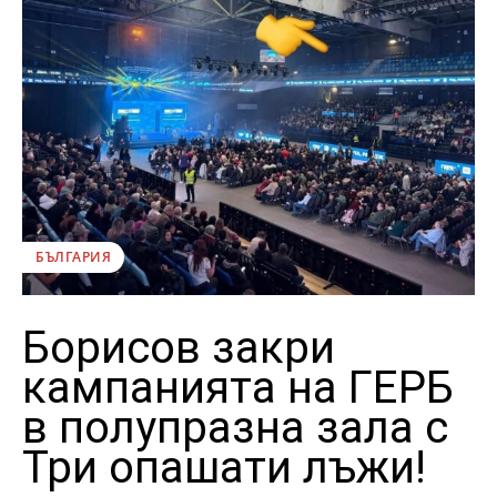
БЪЛГАРИЯ
Борисов закри
кампанията на ГЕРБ
в полупразна зала с
Три опашати лъжи!