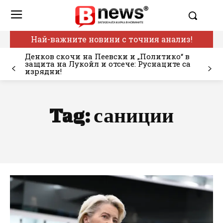
Най-важните новини с точния анализ!
Денков скочи на Пеевски и „Политико“ в
защита на Лукойл и отсече: Руснаците са
изрядни!
Tag:
саниции