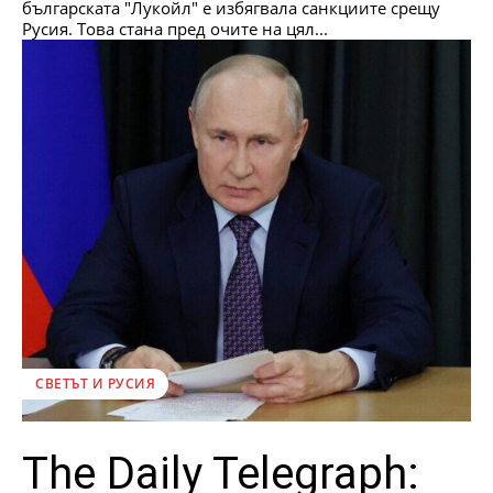
българската "Лукойл" е избягвала санкциите срещу
Русия. Това стана пред очите на цял...
СВЕТЪТ И РУСИЯ
The Daily Telegraph: