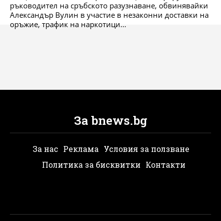
ръководител на сръбското разузнаване, обвинявайки
Александър Вулин в участие в незаконни доставки на
оръжие, трафик на наркотици...
За bnews.bg
За нас
Реклама
Условия за ползване
Политика за бисквитки
Контакти