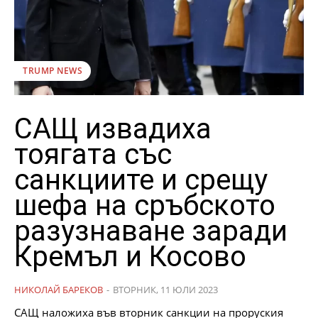
TRUMP NEWS
САЩ извадиха
тоягата със
санкциите и срещу
шефа на сръбското
разузнаване заради
Кремъл и Косово
НИКОЛАЙ БАРЕКОВ
-
ВТОРНИК, 11 ЮЛИ 2023
САЩ наложиха във вторник санкции на проруския