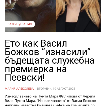
РАЗСЛЕДВАНИЯ
Ето как Васил
Божков “изнасили”
бъдещата служебна
премиерка на
Пеевски!
МАРИЯ АЛЕКСИЕВА
-
ВТОРНИК, 19 АВГУСТ 2025
Изнасилването на Пунта Мара Филипова от Черепа
било Пунта Мара. “Изнасилването” от Васил Божков
направи известна бившата шефка на Комисията по