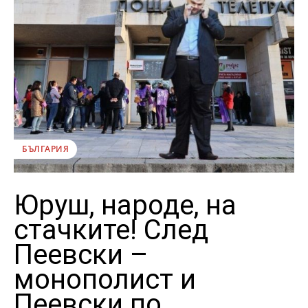
БЪЛГАРИЯ
Юруш, народе, на
стачките! След
Пеевски –
монополист и
Пеевски по