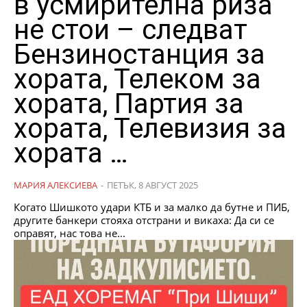
в усмирителна риза
не стои – следват
Бензиностанция за
хората, Телеком за
хората, Партия за
хората, Телевизия за
хората …
МАРИЯ АЛЕКСИЕВА
-
ПЕТЪК, 8 АВГУСТ 2025
Когато Шишкото удари КТБ и за малко да бутне и ПИБ,
другите банкери стояха отстрани и викаха: Да си се
оправят, нас това не...