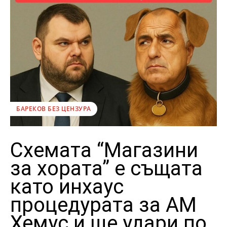
БАРЕКОВ БЕЗ ЦЕНЗУРА
Схемата “Магазини
за хората” е същата
като инхаус
процедурата за АМ
Хемус и ще удари по