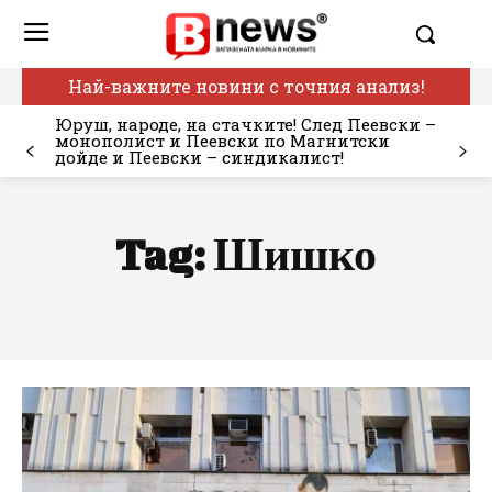
Най-важните новини с точния анализ!
Юруш, народе, на стачките! След Пеевски –
монополист и Пеевски по Магнитски
дойде и Пеевски – синдикалист!
Tag:
Шишко