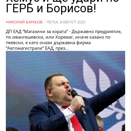
ГЕРБ и Борисов!
НИКОЛАЙ БАРЕКОВ
-
ПЕТЪК, 8 АВГУСТ 2025
ДП ЕАД “Магазини за хората” - Държавно предриятие,
по ивангешевски, или Хоремаг, иначе казано по
пеевски, е като онази държавна фирма
“Автомагистрали” ЕАД, през...