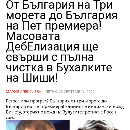
От България на Три
морета до България
на Пет премиера!
Масовата
ДебЕлизация ще
свърши с пълна
чистка в Бухалките
на Шиши!
МАРИЯ АЛЕКСИЕВА
-
ПЕТЪК, 26 СЕПТЕМВРИ 2025
Регрес или прогрес? България от три морета до
България на Пет премиера! Единият е индиански вожд
Винету,вторият е вожд на Зулусите,третият е Росен
сан...