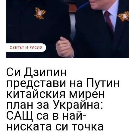
СВЕТЪТ И РУСИЯ
Си Дзипин
представи на Путин
китайския мирен
план за Украйна:
САЩ са в най-
ниската си точка