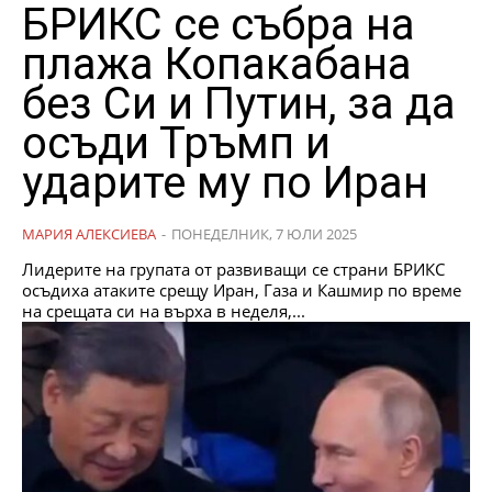
БРИКС се събра на
плажа Копакабана
без Си и Путин, за да
осъди Тръмп и
ударите му по Иран
МАРИЯ АЛЕКСИЕВА
-
ПОНЕДЕЛНИК, 7 ЮЛИ 2025
Лидерите на групата от развиващи се страни БРИКС
осъдиха атаките срещу Иран, Газа и Кашмир по време
на срещата си на върха в неделя,...