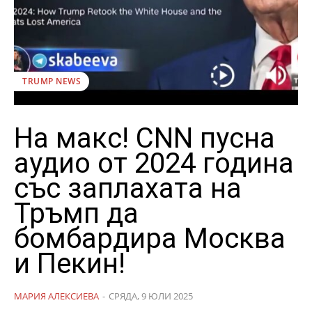
TRUMP NEWS
На макс! CNN пусна
аудио от 2024 година
със заплахата на
Тръмп да
бомбардира Москва
и Пекин!
МАРИЯ АЛЕКСИЕВА
-
СРЯДА, 9 ЮЛИ 2025