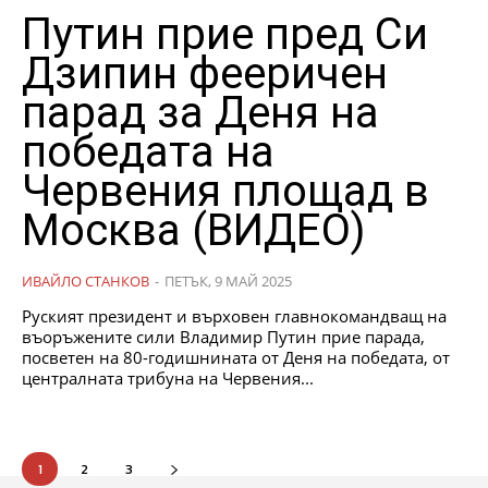
Путин прие пред Си
Дзипин фееричен
парад за Деня на
победата на
Червения площад в
Москва (ВИДЕО)
ИВАЙЛО СТАНКОВ
-
ПЕТЪК, 9 МАЙ 2025
Руският президент и върховен главнокомандващ на
въоръжените сили Владимир Путин прие парада,
посветен на 80-годишнината от Деня на победата, от
централната трибуна на Червения...
1
2
3