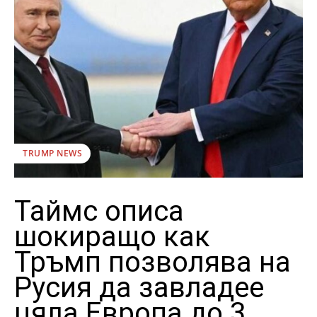
TRUMP NEWS
Таймс описа
шокиращо как
Тръмп позволява на
Русия да завладее
цяла Европа до 3