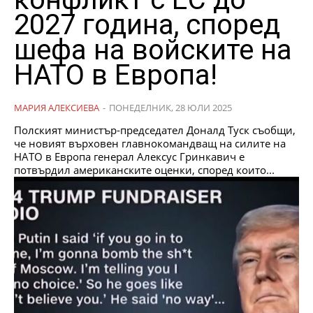
2027 година, според
шефа на войските на
НАТО в Европа!
МАРИЯ АЛЕКСИЕВА
-
ПОНЕДЕЛНИК, 28 ЮЛИ 2025
Полският министър-председател Доналд Туск съобщи,
че новият върховен главнокомандващ на силите на
НАТО в Европа генерал Алексус Гринкавич е
потвърдил американските оценки, според които...