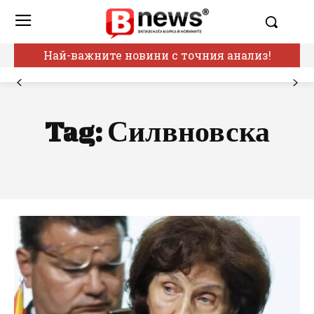
Най-важните новини с точния анализ!
Tag:
Силвновска