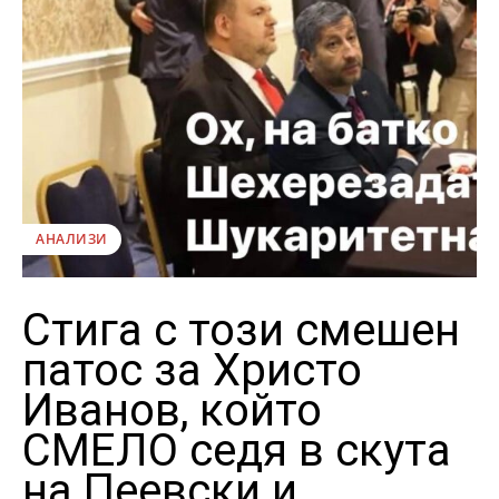
АНАЛИЗИ
Стига с този смешен
патос за Христо
Иванов, който
СМЕЛО седя в скута
на Пеевски и