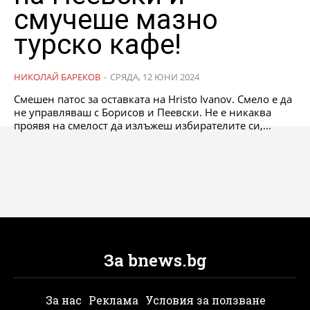
смучеше мазно
турско кафе!
НИКОЛАЙ БАРЕКОВ
-
СРЯДА, 12 ЮНИ 2024
Смешен патос за оставката на Hristo Ivanov. Смело е да
не управляваш с Борисов и Пеевски. Не е никаква
проявя на смелост да излъжеш избирателите си,...
За bnews.bg
За нас
Реклама
Условия за ползване