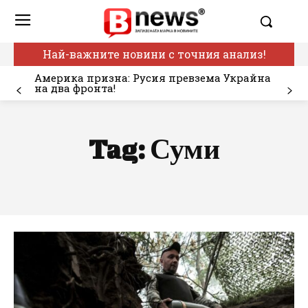
Най-важните новини с точния анализ!
Америка призна: Русия превзема Украйна
на два фронта!
Tag:
Суми