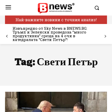
Най-важните новини с точния анализ!
Извънредно от Sky News в BNEWS.BG:
Тръмп и Зеленски проведоха “много
продуктивна” среща на 4 очи в
катедралата “Свети Петър”!
Tag:
Свети Петър