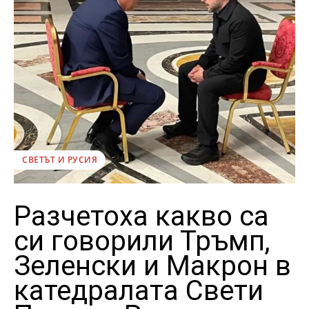
СВЕТЪТ И РУСИЯ
Разчетоха какво са
си говорили Тръмп,
Зеленски и Макрон в
катедралата Свети