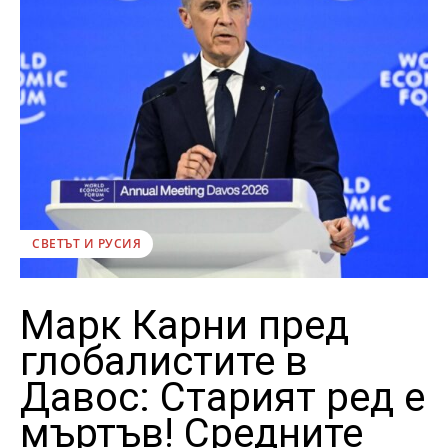
СВЕТЪТ И РУСИЯ
Марк Карни пред
глобалистите в
Давос: Старият ред е
мъртъв! Средните