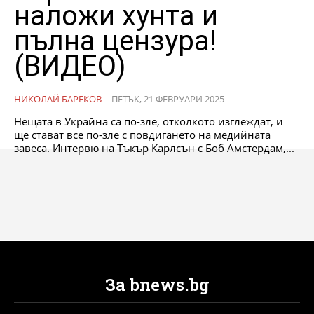
наложи хунта и
пълна цензура!
(ВИДЕО)
НИКОЛАЙ БАРЕКОВ
-
ПЕТЪК, 21 ФЕВРУАРИ 2025
Нещата в Украйна са по-зле, отколкото изглеждат, и
ще стават все по-зле с повдигането на медийната
завеса. Интервю на Тъкър Карлсън с Боб Амстердам,...
За bnews.bg