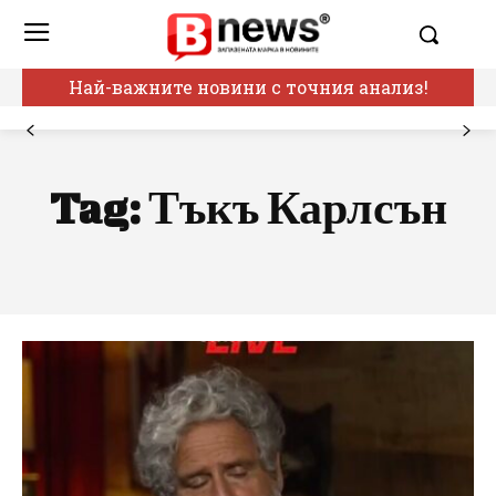
Най-важните новини с точния анализ!
Tag:
Тъкъ Карлсън