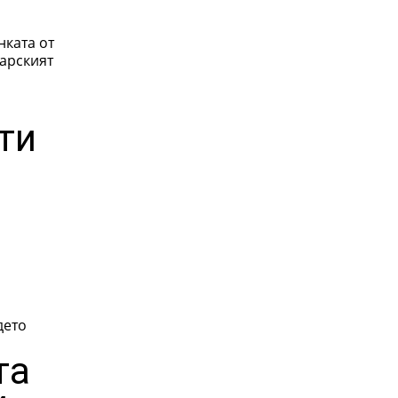
нката от
ти
дето
та