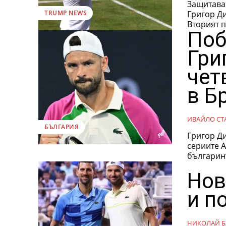
Защитаващ
Григор Д
TRUMP NEWS
Вторият п
Поб
Гри
чет
в Б
ИВАЙЛО СТ
БЪЛГАРИЯ
Григор Ди
сериите АТП 2
българинъ
Нов
и п
НИКОЛАЙ Б