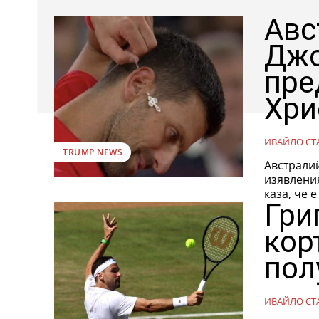
Авс
Джо
пре
Хри
ИВАЙЛО СТ
TRUMP NEWS
Австрали
изявлени
каза, че 
Гри
кор
пол
ИВАЙЛО СТ