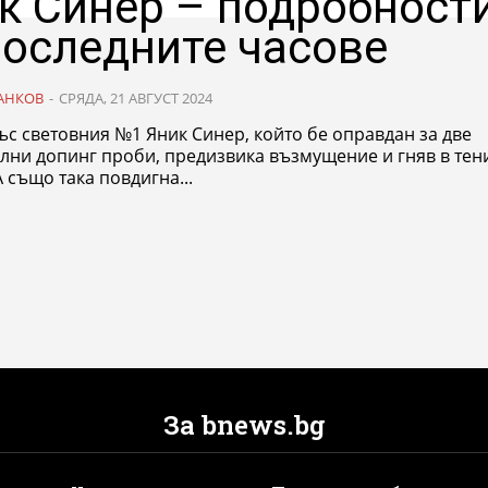
к Синер – подробност
последните часове
АНКОВ
-
СРЯДА, 21 АВГУСТ 2024
ъс световния №1 Яник Синер, който бе оправдан за две
лни допинг проби, предизвика възмущение и гняв в тен
А също така повдигна...
За bnews.bg