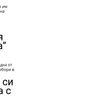
о им
 на
я
а“
дна от
ребори в
 си
а с