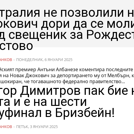
тралия не позволили 
кович дори да се мол
д свещеник за Рождес
стово
АНКОВ
-
ПОНЕДЕЛНИК, 6 ЯНУАРИ 2025
йският премиер Антъни Албанезе коментира последните
я на Новак Джокович за депортирането му от Мелбърн, 
е шокиран, че тогавашното федерално правителство...
гор Димитров пак бие 
та и е на шести
уфинал в Бризбейн!
АНКОВ
-
ПЕТЪК, 3 ЯНУАРИ 2025