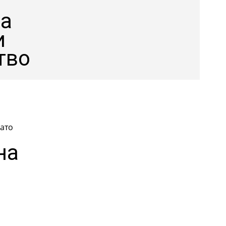
на
и
тво
като
на