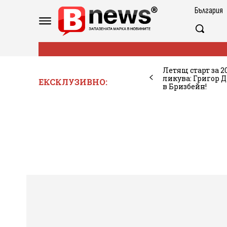
България
Летящ старт за 2
ликува: Григор
ЕКСКЛУЗИВНО:
в Бризбейн!