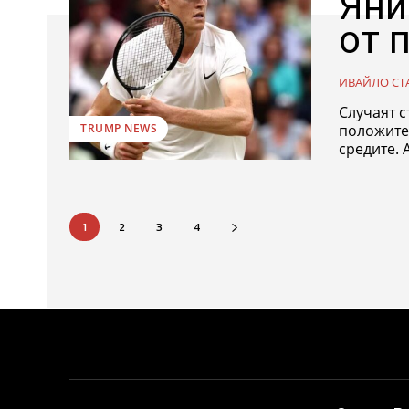
Яни
от 
ИВАЙЛО СТ
Случаят с
положите
TRUMP NEWS
средите. 
1
2
3
4