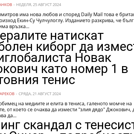
АНКОВ
-
НЕДЕЛЯ, 25 АВГУСТ 2024
митров има нова любов и според Daily Mail това е брита
ин-Су Чулчулоглу. Изданието разкрива, че българският
има връзка...
ералите натискат
болен киборг да измес
иглобалиста Новак
кович като номер 1 в
товния тенис
АРЕКОВ
-
СРЯДА, 21 АВГУСТ 2024
бимец на медиите и елита в тениса, галеното момче на
е, от което се очаква да измести "злия дядо" Джокович, 
а да...
инг скандал с тенесис