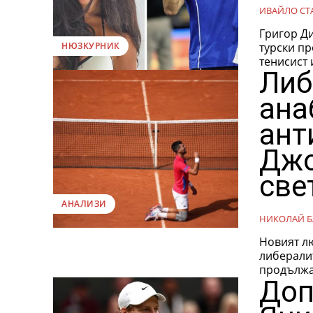
ИВАЙЛО СТ
Григор Ди
турски произход Ек
НЮЗКУРНИК
тенисист 
Либ
ана
ант
Джо
све
АНАЛИЗИ
НИКОЛАЙ Б
Новият лю
либералит
продължав
Доп