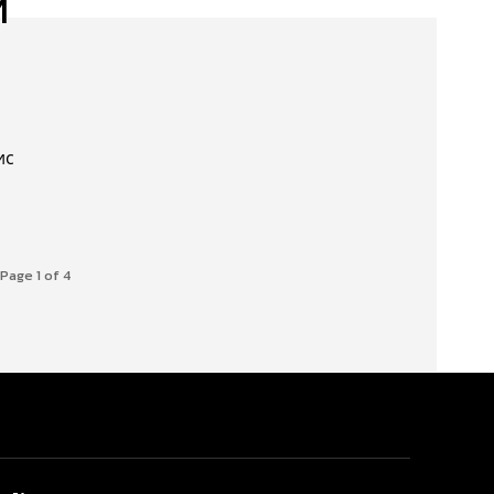
и
ис
Page 1 of 4