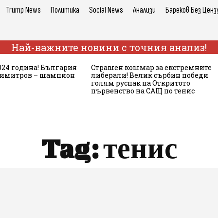
Trump News
Политика
Social News
Анализи
Бареков Без Ценз
Най-важните новини с точния анализ!
024 година! България
Страшен кошмар за екстремните
 Димитров – шампион
либерали! Велик сърбин победи
голям руснак на Откритото
първенство на САЩ по тенис
Tag:
тенис