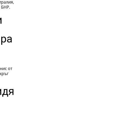
тралия,
 БНР.
и
ира
нис от
идя