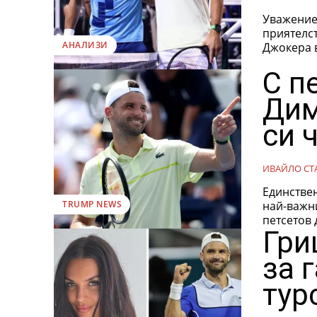
Уважение
приятелс
АНАЛИЗИ
Джокера в
С п
Дим
си 
ИВАЙЛО СТ
Единствен
най-важни
TRUMP NEWS
петсетов д
Гри
за 
тур