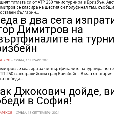
ият титлата си от АТР 250 тенис турнира в Бризбън, Авс
имитров се класира на шестия си полуфинал там, съобщи
оставен българин...
еда в два сета изпрат
гор Димитров на
въртфиналите на турн
ризбейн
АНКОВ
-
СРЯДА, 1 ЯНУАРИ 2025
митров се класира за четвъртфиналите на турнира по те
50 в австралийския град Бризбейн. В мач от втория кръг
т победи...
ак Джокович дойде, в
обеди в София!
АРЕКОВ
-
СРЯДА, 18 СЕПТЕМВРИ 2024