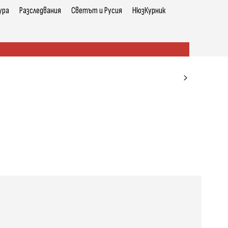
ура
Разследвания
Светът и Русия
НюзКурник