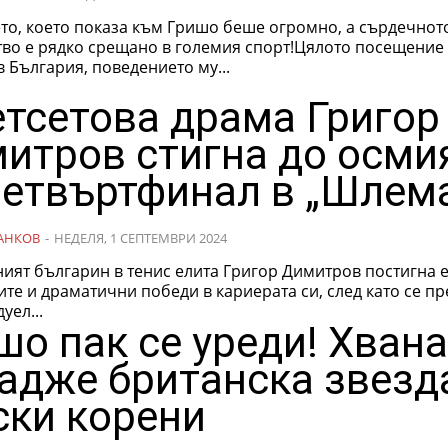
то, което показа към Гришо беше огромно, а сърдечнот
тво е рядко срещано в големия спорт!Цялото посещение
 България, поведението му...
етсетова драма Григор
итров стигна до осми
четвъртфинал в „Шлем
АНКОВ
-
НЕДЕЛЯ, 1 СЕПТЕМВРИ 2024
ият българин в тенис елита Григор Димитров постигна е
те и драматични победи в кариерата си, след като се п
уел...
шо пак се уреди! Хвана
гадже британска звезд
ски корени