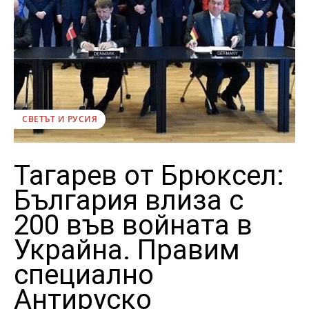
СВЕТЪТ И РУСИЯ
Тагарев от Брюксел:
България влиза с
200 във войната в
Украйна. Правим
специално
Антируско