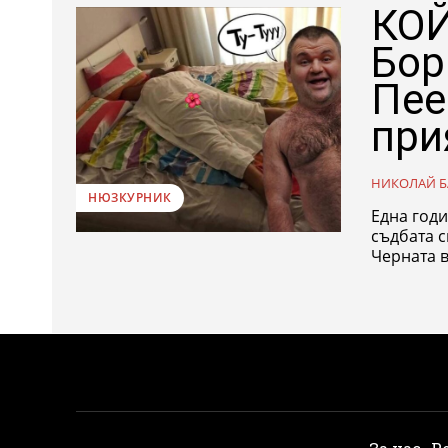
КОЙ
Бор
Пее
при
НИКОЛАЙ Б
НЮЗКУРНИК
Една год
съдбата с
Черната ве