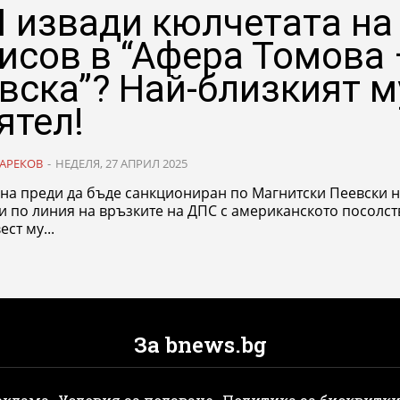
 извади кюлчетата на
исов в “Афера Томова 
вска”? Най-близкият м
ятел!
АРЕКОВ
-
НЕДЕЛЯ, 27 АПРИЛ 2025
ина преди да бъде санкциониран по Магнитски Пеевски 
и по линия на връзките на ДПС с американското посолст
ст му...
За bnews.bg