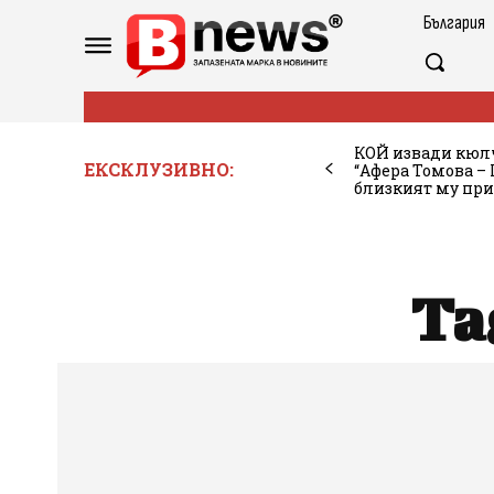
България
КОЙ извади кюлч
ЕКСКЛУЗИВНО:
“Афера Томова – 
близкият му при
Ta