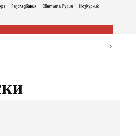
ура
Разследвания
Светът и Русия
НюзКурник
ски