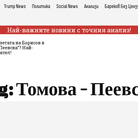
Trump News
Политика
Social News
Анализи
Бареков Без Ценз
Най-важните новини с точния анализ!
етата на Борисов в
Пеевска”? Най-
ятел!
g:
Томова - Пеев