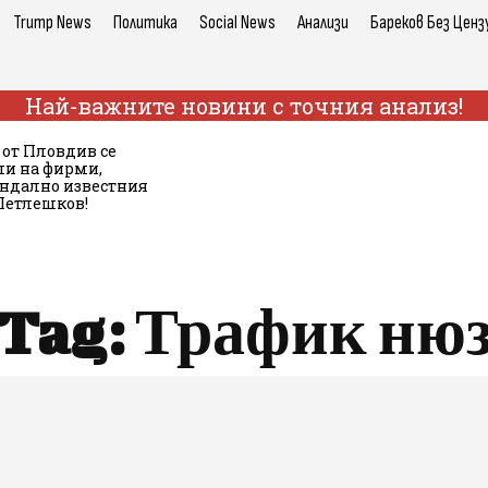
Trump News
Политика
Social News
Анализи
Бареков Без Ценз
Най-важните новини с точния анализ!
 от Пловдив се
ли на фирми,
андално известния
Петлешков!
Tag:
Трафик ню