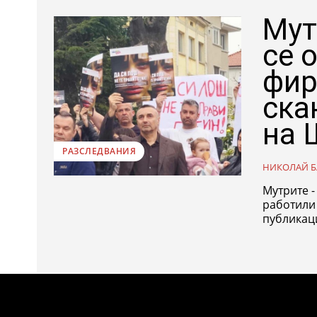
Мут
се 
фир
ска
на 
РАЗСЛЕДВАНИЯ
НИКОЛАЙ Б
Мутрите 
работили
публикаци