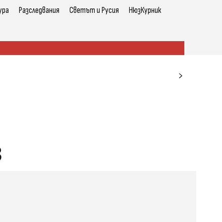
ура
Разследвания
Светът и Русия
НюзКурник
з