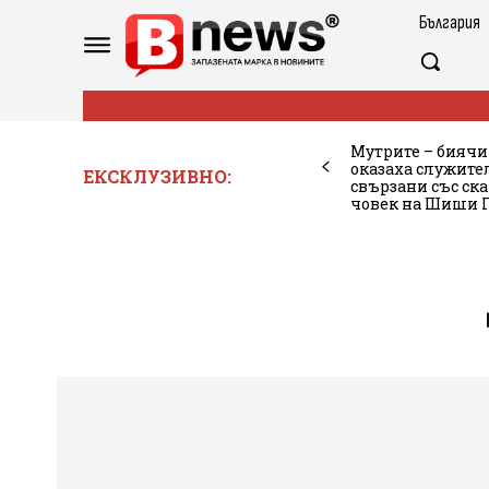
България
Мутрите – биячи
оказаха служите
ЕКСКЛУЗИВНО:
свързани със ск
човек на Шиши 