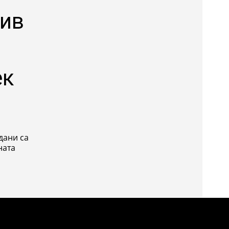
див
ек
дани са
ната