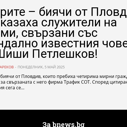
рите – биячи от Плов
оказаха служители на
ми, свързани със
ндално известния чов
Шиши Петлешков!
АРЕКОВ
-
ПОНЕДЕЛНИК, 5 МАЙ 2025
- биячи от Пловдив, които пребиха четирима мирни граж
 за свързаната с него фирма Трафик СОТ. Според цитира
я сега се...
За bnews.bg