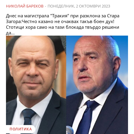
НИКОЛАЙ БАРЕКОВ
-
ПОНЕДЕЛНИК, 2 ОКТОМВРИ 2023
Днес на магистрала "Тракия" при разклона за Стара
Загора:Честно казано не очаквах такъв боен дух!
Стотици хора само на тази блокада твърдо решени
да...
ПОЛИТИКА