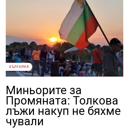
БЪЛГАРИЯ
Миньорите за
Промяната: Толкова
лъжи накуп не бяхме
чували