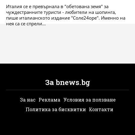
Италия се е превърнала в "обетована земя" за
чуждестранните туристи - любители на шопинга,
пише италианското издание "Соле24оре". Именно на
нея са се спрели...
За bnews.bg
За нас
Реклама
Условия за ползване
Политика за бисквитки
Контакти