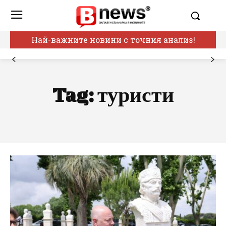
Най-важните новини с точния анализ!
Tag:
туристи