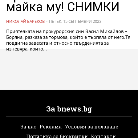
майка му! СНИМКИ
НИКОЛАЙ БАРЕКОВ
-
ПЕТЪК, 15 СЕПТЕМВРИ 2023
Приятелката на прокурорския син Васил Михайлов –
Боряна, разказа за тормоза, който е търпяла от него.Тя
повдигна завесата и относно твърденията за
изневяра, които...
За bnews.bg
За нас
Реклама
Условия за ползване
Политика за бисквитки
Контакти