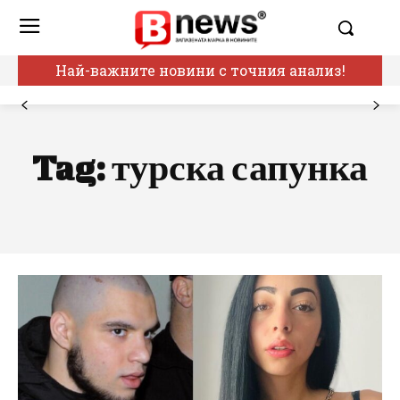
Най-важните новини с точния анализ!
Tag:
турска сапунка