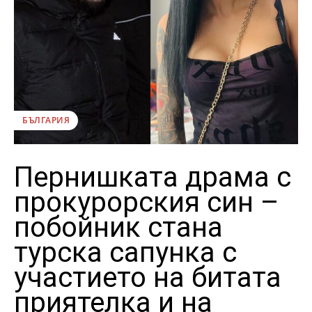
БЪЛГАРИЯ
Пернишката драма с
прокурорския син –
побойник стана
турска сапунка с
участието на битата
приятелка и на