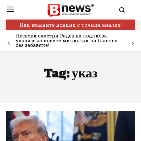
Най-важните новини с точния анализ!
Пеевски скастри Радев да подписва
указите за новите министри на Главчев
без забавяне!
Tag:
указ