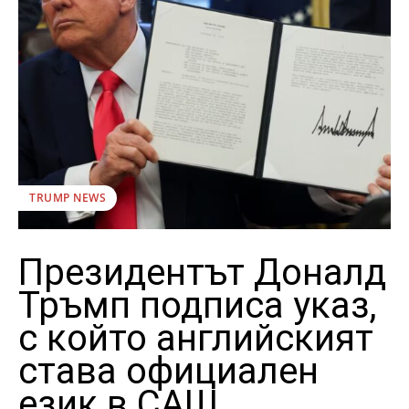
TRUMP NEWS
Президентът Доналд
Тръмп подписа указ,
с който английският
става официален
език в САЩ