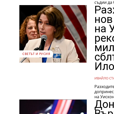
съдии да 
Раз
нов
на 
рек
мил
сбл
СВЕТЪТ И РУСИЯ
Ило
ИВАЙЛО СТ
Разходит
допринес
на Уискон
Дон
Вър