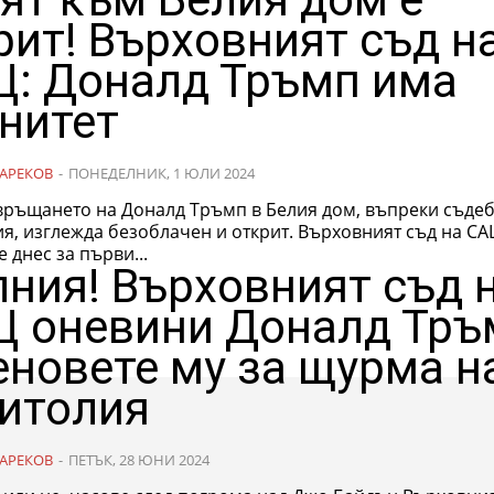
рит! Върховният съд н
: Доналд Тръмп има
нитет
АРЕКОВ
-
ПОНЕДЕЛНИК, 1 ЮЛИ 2024
 връщането на Доналд Тръмп в Белия дом, въпреки съде
лежда безоблачен и открит. Върховният съд на САЩ се
 днес за първи...
ния! Върховният съд 
 оневини Доналд Тръ
еновете му за щурма н
итолия
АРЕКОВ
-
ПЕТЪК, 28 ЮНИ 2024