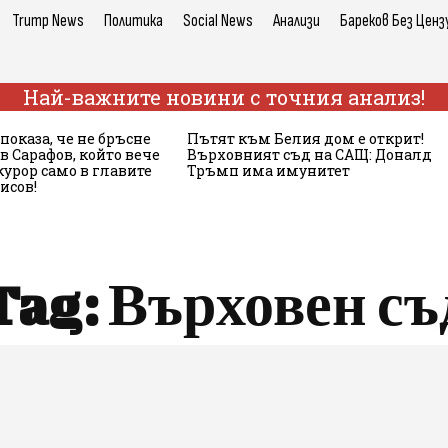
Trump News
Политика
Social News
Анализи
Бареков Без Ценз
Най-важните новини с точния анализ!
оказа, че не бръсне
Пътят към Белия дом е открит!
в Сарафов, който вече
Върховният съд на САЩ: Доналд
окурор само в главите
Тръмп има имунитет
исов!
Tag:
Върховен съ