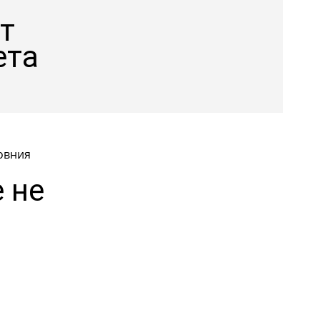
т
ета
овния
 не
.