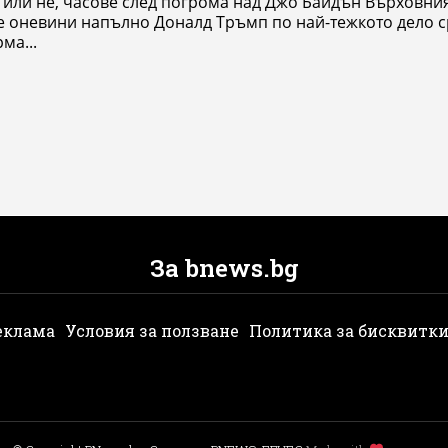
 или не, часове след погрома над Джо Байдън Върховни
е оневини напълно Доналд Тръмп по най-тежкото дело 
ма...
За bnews.bg
еклама
Условия за ползване
Политика за бисквитк