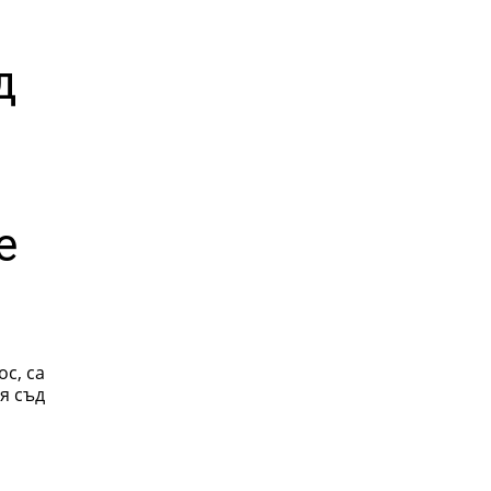
д
е
с, са
я съд