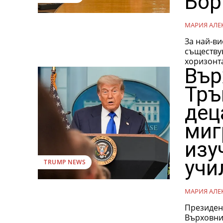
Бор
МАРИЯ АЛЕ
За най-ви
съществув
хоризонта
Вър
Тръ
дец
миг
изу
учи
TRUMP NEWS
МАРИЯ АЛЕ
Президен
Върховни