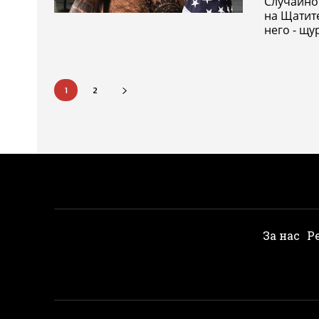
Случайно
на Щатит
него - щур
1
2
За нас
Р