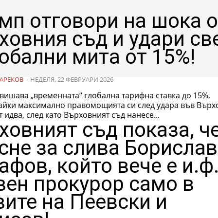
мп отговори на шока о
ховния съд и удари св
лобални мита от 15%!
АРЕКОВ
-
НЕДЕЛЯ, 22 ФЕВРУАРИ 2026
вишава „временната“ глобална тарифна ставка до 15%,
айки максимално правомощията си след удара във Върх
Ходът идва, след като Върховният съд нанесе...
ховният съд показа, че
сне за слива Борислав
афов, който вече е и.ф
вен прокурор само в
вите на Пеевски и