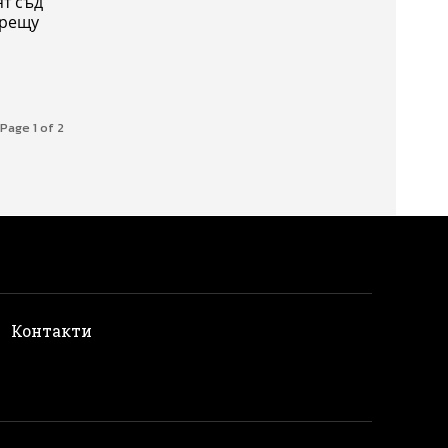
ят съд
срещу
Page 1 of 2
и
Контакти