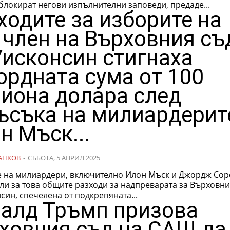
блокират негови изпълнителни заповеди, предаде...
ходите за изборите на
 член на Върховния съ
Уисконсин стигнаха
ордната сума от 100
иона долара след
ъсъка на милиардерит
н Мъск...
АНКОВ
-
СЪБОТА, 5 АПРИЛ 2025
е на милиардери, включително Илон Мъск и Джордж Соро
ли за това общите разходи за надпреварата за Върховни
син, спечелена от подкрепяната...
алд Тръмп призова
ховния съд на САЩ да