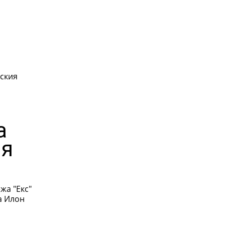
ския
а
ия
жа "Екс"
а Илон