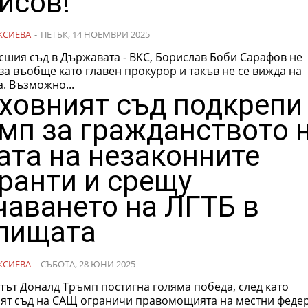
исов!
КСИЕВА
-
ПЕТЪК, 14 НОЕМВРИ 2025
сшия съд в Държавата - ВКС, Борислав Боби Сарафов не
а въобще като главен прокурор и такъв не се вижда на
. Възможно...
ховният съд подкрепи
мп за гражданството 
ата на незаконните
ранти и срещу
чаването на ЛГТБ в
лищата
КСИЕВА
-
СЪБОТА, 28 ЮНИ 2025
тът Доналд Тръмп постигна голяма победа, след като
ят съд на САЩ ограничи правомощията на местни феде