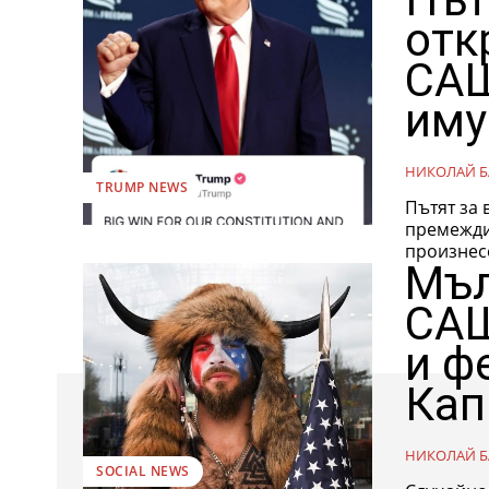
отк
САЩ
иму
НИКОЛАЙ Б
TRUMP NEWS
Пътят за
премеждия, изг
произнесе
Мъл
САЩ
и ф
Кап
НИКОЛАЙ Б
SOCIAL NEWS