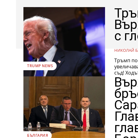
Тръ
Вър
с г
НИКОЛАЙ Б
Тръмп по
увеличав
TRUMP NEWS
съд! 
Вър
бръ
Сар
Гла
гла
БЪЛГАРИЯ