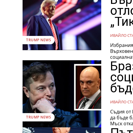
отл
„Ти
ИВАЙЛО СТ
TRUMP NEWS
Избрания
Върховен
социалнат
Бра
соц
бъд
ИВАЙЛО СТ
Съдия от 
да бъде б
TRUMP NEWS
Мъск отка
Път