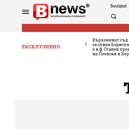
България
Върховният съд п
за слива Борисла
ЕКСКЛУЗИВНО:
е и.ф. Главен пр
на Пеевски и Бор