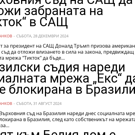
ожи забраната на
кток“ в САЩ
АНКОВ
-
СЪБОТА, 28 ДЕКЕМВРИ 2024
т за президент на САЩ Доналд Тръмп призова американ
 съд да отложи влизането в сила на закона, предвиждащ
а мрежа "Тикток" да бъде...
зилски съдия нареди
иалната мрежа „Екс“ д
е блокирана в Бразил
АНКОВ
-
СЪБОТА, 31 АВГУСТ 2024
Върховния съд на Бразилия нареди днес социалната мре
локирана в Бразилия, след като собственикът на мрежат
за...
ят към Белия дом е