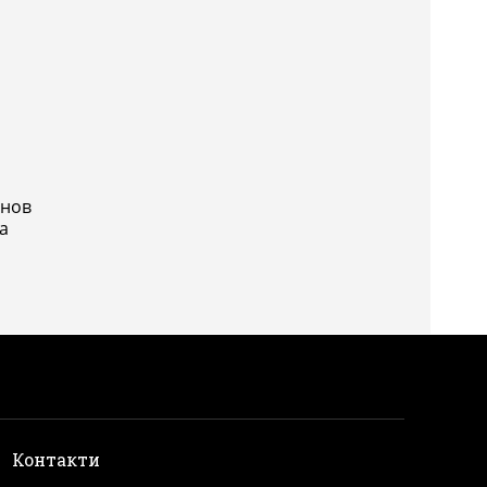
 нов
а
и
Контакти