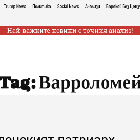
Trump News
Политика
Social News
Анализи
Бареков Без Ценз
Най-важните новини с точния анализ!
Tag:
Варроломе
ленският патриарх