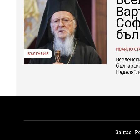
Вар
Соф
бъл
ИВАЙЛО СТ
БЪЛГАРИЯ
Вселенски
български
Неделя", 
За нас
Р