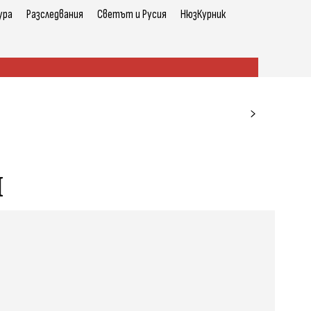
ура
Разследвания
Светът и Русия
НюзКурник
й