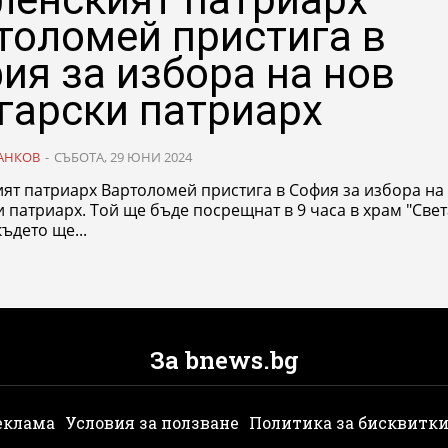
толомей пристига в
ия за избора на нов
гарски патриарх
АНКОВ
-
СЪБОТА, 29 ЮНИ 2024
ят патриарх Вартоломей пристига в София за избора на
 патриарх. Той ще бъде посрещнат в 9 часа в храм "Свет
където ще...
За bnews.bg
еклама
Условия за ползване
Политика за бисквитк