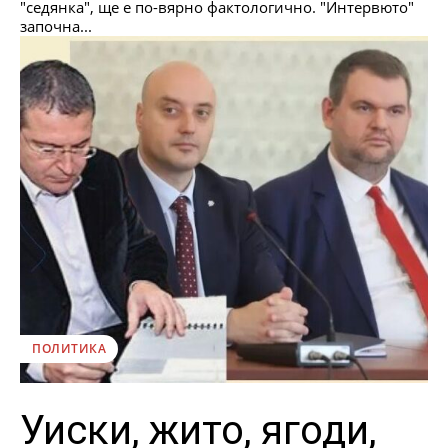
"седянка", ще е по-вярно фактологично. "Интервюто"
започна...
ПОЛИТИКА
Уиски, жито, ягоди,