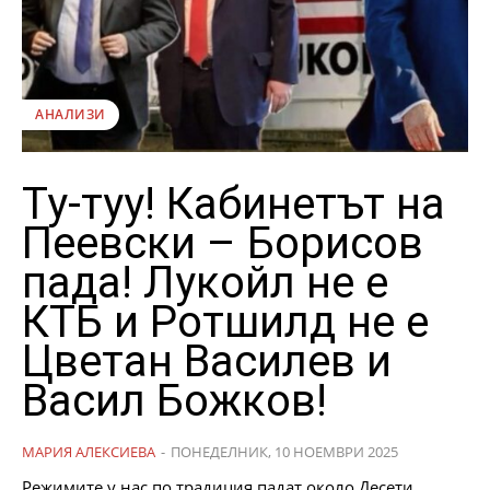
АНАЛИЗИ
Ту-туу! Кабинетът на
Пеевски – Борисов
пада! Лукойл не е
КТБ и Ротшилд не е
Цветан Василев и
Васил Божков!
МАРИЯ АЛЕКСИЕВА
-
ПОНЕДЕЛНИК, 10 НОЕМВРИ 2025
Режимите у нас по традиция падат около Десети