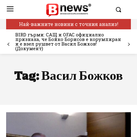
Най-важните новини с точния анализ!
BIRD гърми: САЩ и OFAC официално
признаха, че Бойко Борисов е корумпиран
и е взел рушвет от Васил Божков!
(Документ)
Tag:
Васил Божков