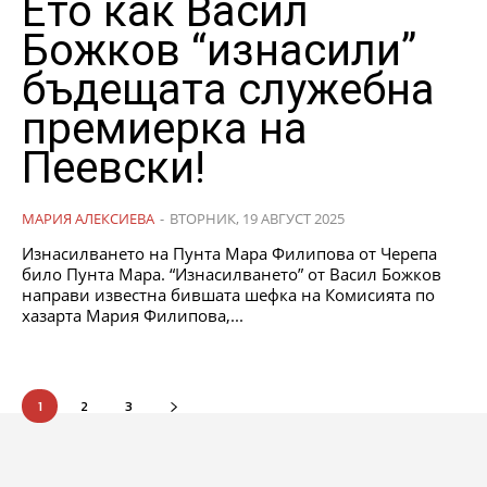
Ето как Васил
Божков “изнасили”
бъдещата служебна
премиерка на
Пеевски!
МАРИЯ АЛЕКСИЕВА
-
ВТОРНИК, 19 АВГУСТ 2025
Изнасилването на Пунта Мара Филипова от Черепа
било Пунта Мара. “Изнасилването” от Васил Божков
направи известна бившата шефка на Комисията по
хазарта Мария Филипова,...
1
2
3