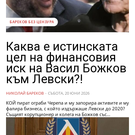
БАРЕКОВ БЕЗ ЦЕНЗУРА
Каква е истинската
цел на финансовия
иск на Васил Божков
към Левски?!
НИКОЛАЙ БАРЕКОВ
-
СЪБОТА, 20 ЮНИ 2026
КОЙ пират ограби Черепа и му запорира активите и му
фалира бизнеса, с който издържаше Левски до 2020?
Същият корупционер и колега на Божков със...