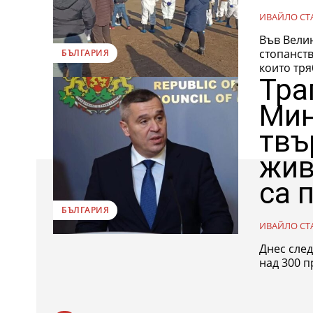
ИВАЙЛО СТ
Във Велин
стопанств
БЪЛГАРИЯ
които тря
Тра
Мин
твъ
жив
са 
БЪЛГАРИЯ
ИВАЙЛО СТ
Днес след
над 300 п