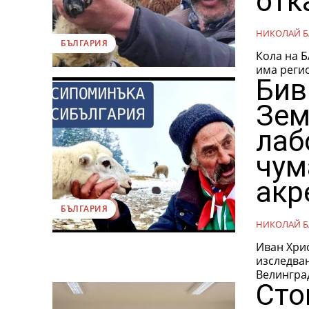
отк
НИКОЛАЙ Б
БЪЛГАРИЯ
Кола на Б
има регис
Бив
Зем
лаб
чум
акр
БЪЛГАРИЯ
НИКОЛАЙ Б
Иван Хрис
изследвани в не
Велинград
Сто