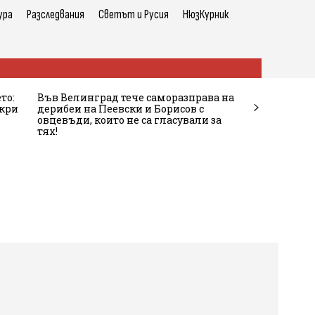
ура
Разследвания
Светът и Русия
НюзКурник
то:
Във Велинград тече саморазправа на
ткри
дерибеи на Пеевски и Борисов с
овцевъди, които не са гласували за
тях!