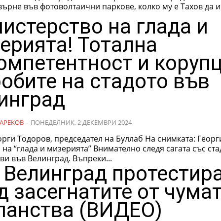
върне във фотоволтаични паркове, колко му е Тахов да им
истерство на глада и
ерията! Тотална
омпетентност и коруп
робите на стадото във
инград
АРЕКОВ
-
ПОНЕДЕЛНИК, 2 ДЕКЕМВРИ 2024
Тодоров, председател на Буллаб На снимката: Георги Тахов,
 мизерията” Внимателно следя сагата със стадото на
ви във Велинград. Въпреки...
 Велинград протестир
д засегнатите от чума
панства (ВИДЕО)