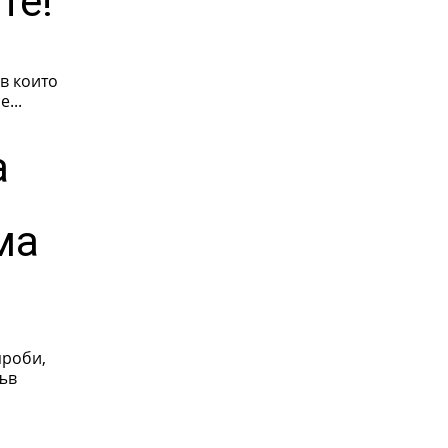
те!
в които
...
а
ма
проби,