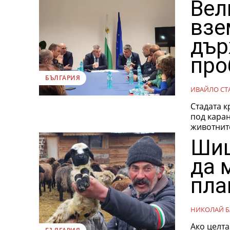
Вел
взе
дър
про
БЪЛГАРИЯ
ИВАЙЛО СТ
Стадата к
под каран
животните
Шиш
да 
пла
НИКОЛАЙ Б
Ако целта