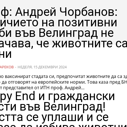
ф: Андрей Чорбанов:
ичието на позитивни
би във Велинград не
ачава, че животните с
ни
АРЕКОВ
-
НЕДЕЛЯ, 15 ДЕКЕМВРИ 2024
о ваксинират стадата си, предпочитат животните да са з
 отговорят на европейските норми. Това каза пред БНР
 представител от ИТН проф. Андрей...
py End и граждански
сти във Велинград!
стта се уплаши и се