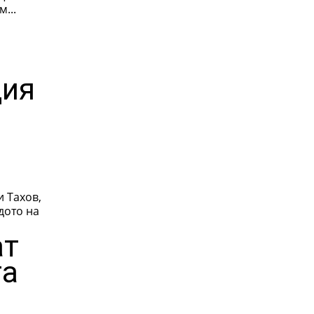
...
ция
ат
та