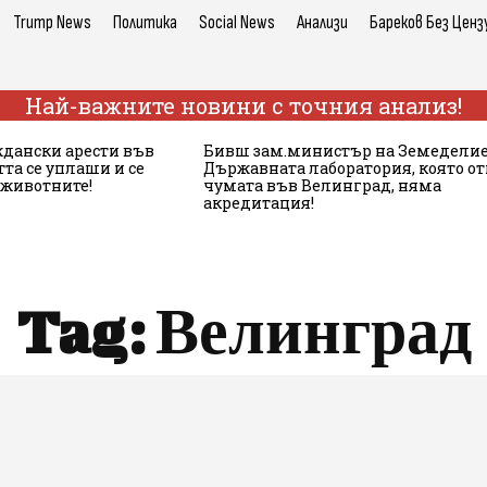
Trump News
Политика
Social News
Анализи
Бареков Без Ценз
Най-важните новини с точния анализ!
ждански арести във
Бивш зам.министър на Земеделие
та се уплаши и се
Държавната лаборатория, която о
 животните!
чумата във Велинград, няма
акредитация!
Tag:
Велинград