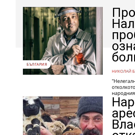
Про
Нал
про
озн
бол
БЪЛГАРИЯ
НИКОЛАЙ Б
"Нелегалн
отколкото да
народният
Hap
аре
Вла