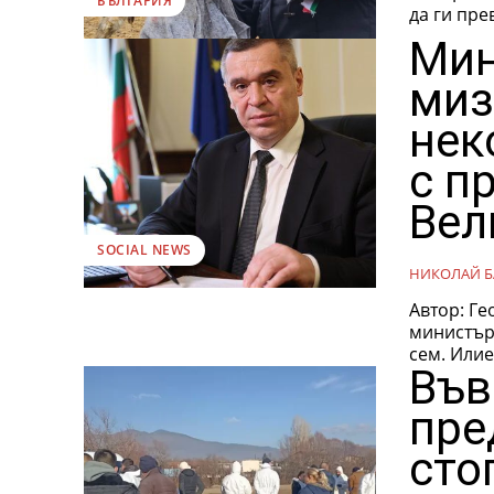
БЪЛГАРИЯ
да ги пре
Мин
миз
нек
с п
Вел
SOCIAL NEWS
НИКОЛАЙ Б
Автор: Георги 
министър на “глада и
сем. Илие
Във
пре
сто