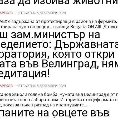
аза да избива животни
АРЕКОВ
-
ЧЕТВЪРТЪК, 5 ДЕКЕМВРИ 2024
АБХ е задържана от протестиращи в района на фермите, 
трирана чума по овцете, съобщи Bulgaria ON AIR. Дотук се
ш зам.министър на
еделието: Държавнат
оратория, която откри
ата във Велинград, ня
едитация!
АРЕКОВ
-
ЧЕТВЪРТЪК, 5 ДЕКЕМВРИ 2024
анов хвърли голяма бомба. Чумата във Велинград е от 
законна лаборатория. Историята с овцефермата във
 показва пълен разпад на институциите...
паните на овцете във