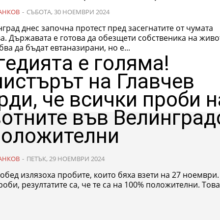
АНКОВ
-
СЪБОТА, 30 НОЕМВРИ 2024
град днес започна протест пред засегнатите от чумата
а. Държавата е готова да обезщети собственика на живо
бва да бъдат евтаназирани, но е...
гедията е голяма!
истърът на Главчев
рди, че всички проби н
отните във Велинград
положителни
АНКОВ
-
ПЕТЪК, 29 НОЕМВРИ 2024
обед излязоха пробите, които бяха взети на 27 ноември.
роби, резултатите са, че те са на 100% положителни. Това 