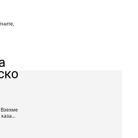
тните,
а
ско
 Взехме
каза...