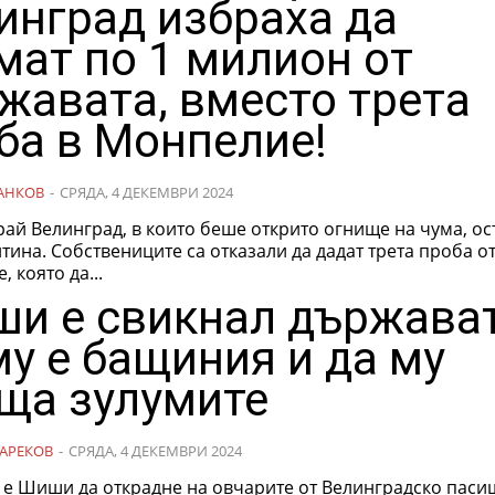
инград избраха да
мат по 1 милион от
жавата, вместо трета
ба в Монпелие!
АНКОВ
-
СРЯДА, 4 ДЕКЕМВРИ 2024
рай Велинград, в които беше открито огнище на чума, ос
тина. Собствениците са отказали да дадат трета проба о
, която да...
и е свикнал държава
му е бащиния и да му
ща зулумите
АРЕКОВ
-
СРЯДА, 4 ДЕКЕМВРИ 2024
 е Шиши да открадне на овчарите от Велинградско паси