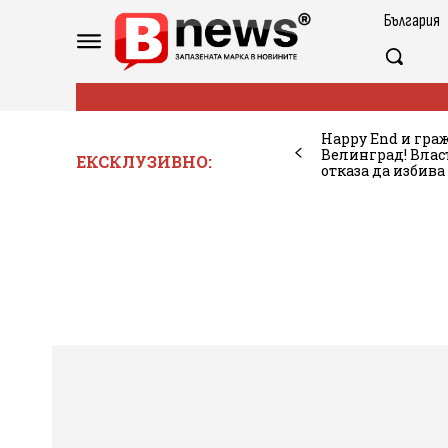
България
Happy End и гра
Велинград! Власт
ЕКСКЛУЗИВНО:
отказа да избива